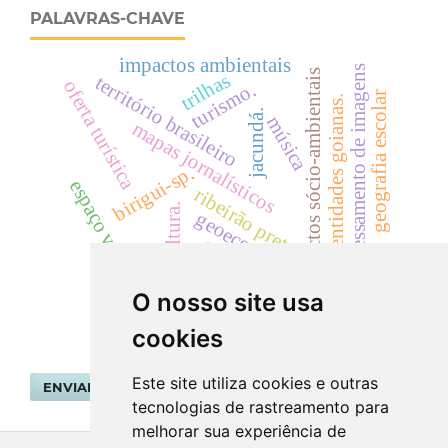
PALAVRAS-CHAVE
impactos ambientais
processamento de imagens
impactos sócio-ambientais
trilhas
território brasileiro
oferta turística
turismo.
geografia escolar
identidades goianas.
jacundá.
música
mapas jornalísticos
birigui-sp.
espaço vivido
ribeirão preto.
cultura.
geoeconomia
escola
wetlands
O nosso site usa
cookies
Este site utiliza cookies e outras
ENVIAR SUBMISSÃO
tecnologias de rastreamento para
melhorar sua experiência de