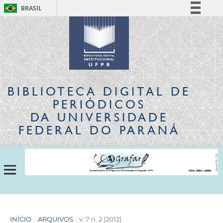
BRASIL
Simplifique!
Comunica BR
Participe
Acesso à informação
Legislação
BIBLIOTECA DIGITAL
DE
Canais
PERIÓDICOS
DA UNIVERSIDADE
FEDERAL DO PARANÁ
INÍCIO
/
ARQUIVOS
/
v. 7 n. 2 (2012)