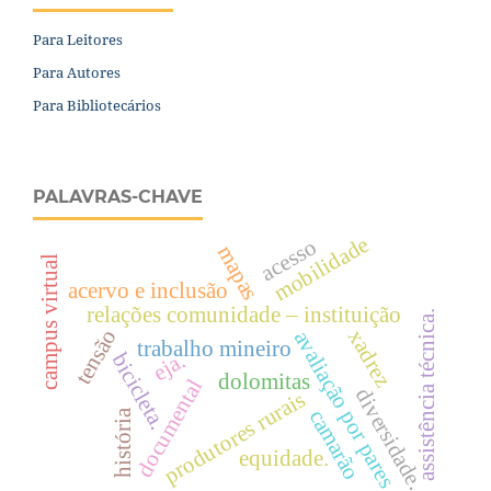
Para Leitores
Para Autores
Para Bibliotecários
PALAVRAS-CHAVE
mobilidade
acesso
mapas
campus virtual
acervo e inclusão
relações comunidade – instituição
assistência técnica.
tensão
xadrez
avaliação por pares
trabalho mineiro
eja.
bicicleta.
dolomitas
documental
diversidade.
produtores rurais
camarão
história
equidade.