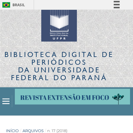
BRASIL
Simplifique!
Comunica BR
Participe
Acesso à informação
Legislação
BIBLIOTECA DIGITAL
DE
Canais
PERIÓDICOS
DA UNIVERSIDADE
FEDERAL DO PARANÁ
INÍCIO
/
ARQUIVOS
/
n. 17 (2018)