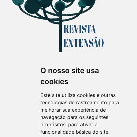
O nosso site usa
Revista Extensão em Foco
cookies
ISSN 2358-7180 (on-line)
revistaextensao@ufpr.br
Este site utiliza cookies e outras
tecnologias de rastreamento para
melhorar sua experiência de
navegação para os seguintes
propósitos:
para ativar a
funcionalidade básica do site
.