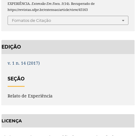
EXPERIÊNCIA.
Extensão Em Foco
,
1
(14). Recuperado de
https://revistas.ufpr.br/extensao/article/view/45163
Fomatos de Citação
EDIÇÃO
v. 1 n. 14 (2017)
SEÇÃO
Relato de Experiência
LICENÇA