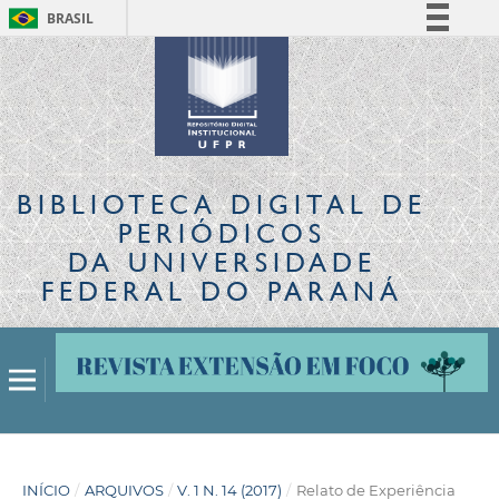
BRASIL
Simplifique!
Comunica BR
Participe
Acesso à informação
Legislação
BIBLIOTECA DIGITAL
DE
Canais
PERIÓDICOS
DA UNIVERSIDADE
FEDERAL DO PARANÁ
INÍCIO
/
ARQUIVOS
/
V. 1 N. 14 (2017)
/
Relato de Experiência