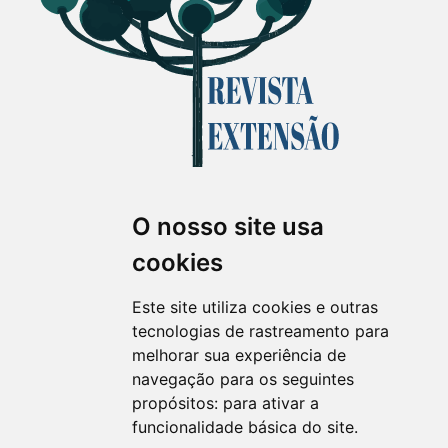
O nosso site usa
Revista Extensão em Foco
cookies
ISSN 2358-7180 (on-line)
revistaextensao@ufpr.br
Este site utiliza cookies e outras
tecnologias de rastreamento para
melhorar sua experiência de
navegação para os seguintes
propósitos:
para ativar a
funcionalidade básica do site
.