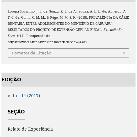
Lorena Sobrinho, J. E. de, Souza, R. L. de A., Souza, A. L. L. de, Almeida, A.
T. C. de, Gama, C. M. M., & Rêgo, M. M. S. K. (2018). PREVALÊNCIA DA CÁRIE
DENTÁRIA ENTRE ADOLESCENTES NO MUNICÍPIO DE CARUARU:
RESULTADOS DO PROJETO DE EXTENSÃO GEPLAN BUCAL.
Extensão Em
Foco
,
1
(14). Recuperado de
https://revistas.ufpr.br/extensao/article/view/43086
Fomatos de Citação
EDIÇÃO
v. 1 n. 14 (2017)
SEÇÃO
Relato de Experiência