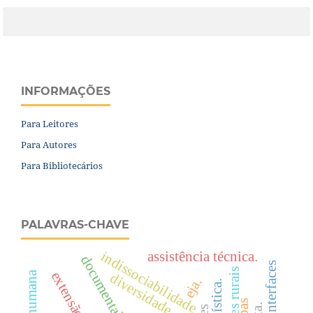
INFORMAÇÕES
Para Leitores
Para Autores
Para Bibliotecários
PALAVRAS-CHAVE
assistência técnica.
indissociabilidade
documental
mente humana
diversidade.
eja.