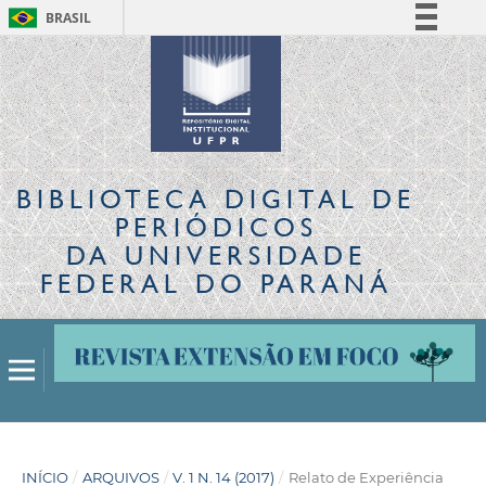
BRASIL
Simplifique!
Comunica BR
Participe
Acesso à informação
Legislação
BIBLIOTECA DIGITAL
DE
Canais
PERIÓDICOS
DA UNIVERSIDADE
FEDERAL DO PARANÁ
INÍCIO
/
ARQUIVOS
/
V. 1 N. 14 (2017)
/
Relato de Experiência