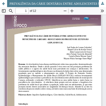
PREVALÊNCIA DA CÁRIE DENTÁRIA ENTRE ADOLESCENTES NO MUNICÍPIO DE CARUARU: RESULTADOS DO PROJETO DE EXTENSÃO GEPLAN BUCAL