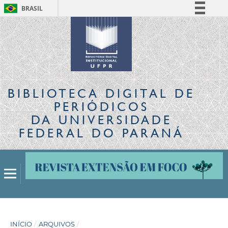
BRASIL
Simplifique!
Comunica BR
Participe
Acesso à informação
Legislação
BIBLIOTECA DIGITAL
DE
Canais
PERIÓDICOS
DA UNIVERSIDADE
FEDERAL DO PARANÁ
INÍCIO
/
ARQUIVOS
/