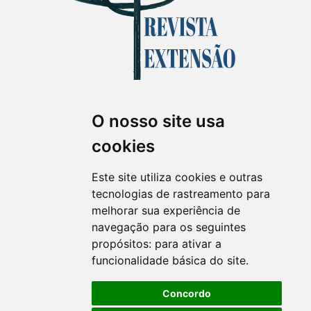
O nosso site usa
Revista Extensão em Foco
cookies
ISSN 2358-7180 (on-line)
revistaextensao@ufpr.br
Este site utiliza cookies e outras
tecnologias de rastreamento para
melhorar sua experiência de
navegação para os seguintes
propósitos:
para ativar a
funcionalidade básica do site
.
Concordo