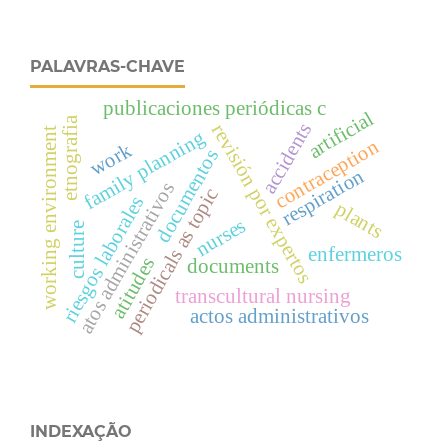
PALAVRAS-CHAVE
publicaciones periódicas c
artificial
etnografia
accidents
revisión por expertos
working environment
family planning
contraception
work
documentos
respiration
atos administrativos
periodicals as topic
riesgos laborales
plants
nurses
culture
enfermeros
atitudes
documents
transcultural nursing
actos administrativos
INDEXAÇÃO