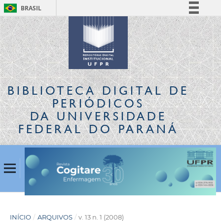
BRASIL
Simplifique!
Comunica BR
Participe
Acesso à informação
Legislação
BIBLIOTECA DIGITAL
DE
Canais
PERIÓDICOS
DA UNIVERSIDADE
FEDERAL DO PARANÁ
INÍCIO
/
ARQUIVOS
/
v. 13 n. 1 (2008)