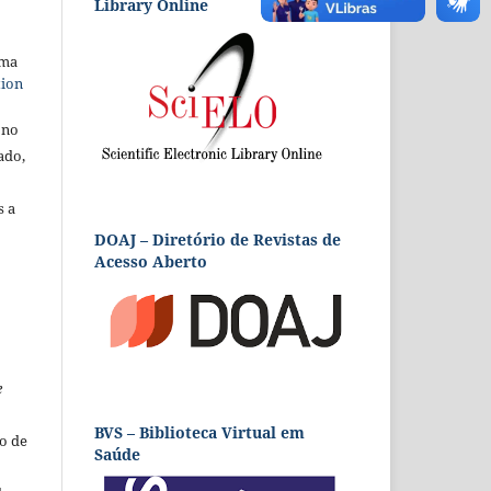
Library Online
uma
tion
 no
ado,
s a
DOAJ – Diretório de Revistas de
Acesso Aberto
e
BVS – Biblioteca Virtual em
o de
Saúde