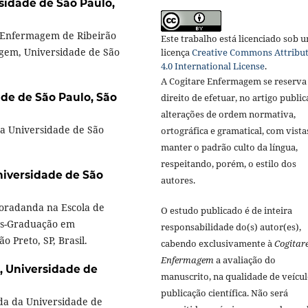
sidade de São Paulo,
 Enfermagem de Ribeirão
Este trabalho está licenciado sob 
gem, Universidade de São
licença
Creative Commons Attribu
4.0 International License
.
A Cogitare Enfermagem se reserva
de de São Paulo, São
direito de efetuar, no artigo public
alterações de ordem normativa,
a Universidade de São
ortográfica e gramatical, com vista
manter o padrão culto da língua,
respeitando, porém, o estilo dos
iversidade de São
autores.
oradanda na Escola de
O estudo publicado é de inteira
ós-Graduação em
responsabilidade do(s) autor(es),
 Preto, SP, Brasil.
cabendo exclusivamente à
Cogitar
Enfermagem
a avaliação do
,
Universidade de
manuscrito, na qualidade de veícul
publicação científica. Não será
a da Universidade de