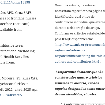
/10.1111/jonm.13598
Quanto à autoria, os autores
necessitam especificar, na página d
hães APN, Cruz SÂFS.
identificação, qual o tipo de
ces of frontline nurses
contribuição individual que exerc
nterface (Botucatu)
durante a elaboração do artigo.
Available from:
Conforme os critérios estabelecido
pelo ICMJE disponível em:
http://www.icmje.org/recommend
onships between
ns/browse/roles-and-
ccupational well-being
responsibilities/defining-the-role-o
MC Health Serv Res
authors-and-contributors.html
.
able from:
É importante destacar que são
considerados quatro critérios
 Moreira JPL, Ruas CAS,
mínimos de autoria, e todos
ychosocial risks in
aqueles designados como autor
t]. 2022 [cited 2025 Apr
devem atendê-los, são eles:
/10.37689/acta-
Contribuições substanciais 