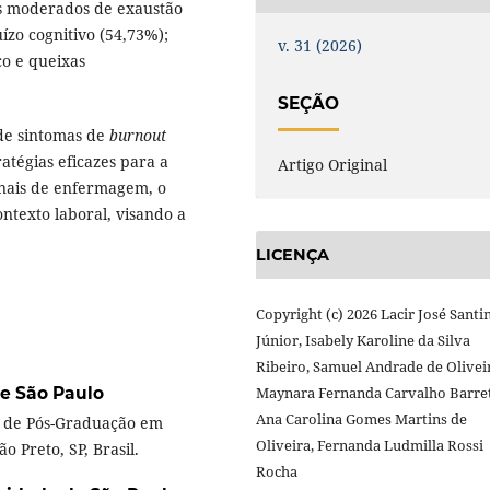
s moderados de exaustão
ízo cognitivo (54,73%);
v. 31 (2026)
co e queixas
SEÇÃO
de sintomas de
burnout
atégias eficazes para a
Artigo Original
nais de enfermagem, o
ontexto laboral, visando a
LICENÇA
Copyright (c) 2026 Lacir José Santi
Júnior, Isabely Karoline da Silva
Ribeiro, Samuel Andrade de Olivei
e São Paulo
Maynara Fernanda Carvalho Barre
Ana Carolina Gomes Martins de
 de Pós-Graduação em
Oliveira, Fernanda Ludmilla Rossi
 Preto, SP, Brasil.
Rocha