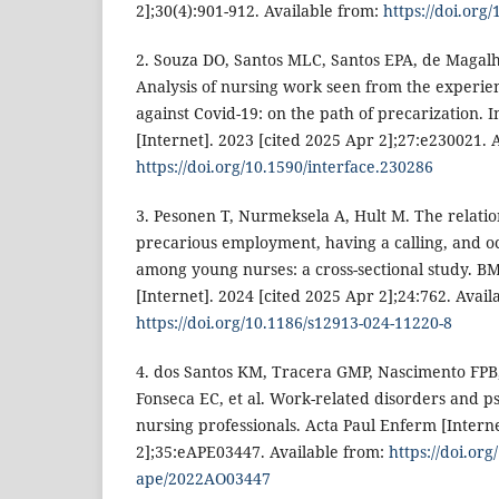
2];30(4):901-912. Available from:
https://doi.org
2. Souza DO, Santos MLC, Santos EPA, de Magal
Analysis of nursing work seen from the experien
against Covid-19: on the path of precarization. I
[Internet]. 2023 [cited 2025 Apr 2];27:e230021. 
https://doi.org/10.1590/interface.230286
3. Pesonen T, Nurmeksela A, Hult M. The relati
precarious employment, having a calling, and o
among young nurses: a cross-sectional study. B
[Internet]. 2024 [cited 2025 Apr 2];24:762. Avail
https://doi.org/10.1186/s12913-024-11220-8
4. dos Santos KM, Tracera GMP, Nascimento FPB,
Fonseca EC, et al. Work-related disorders and ps
nursing professionals. Acta Paul Enferm [Interne
2];35:eAPE03447. Available from:
https://doi.org
ape/2022AO03447