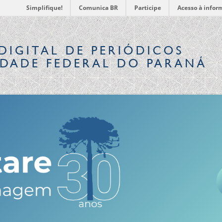
Simplifique!
Comunica BR
Participe
Acesso à infor
DIGITAL
DE PERIÓDICOS
IDADE FEDERAL DO PARANÁ