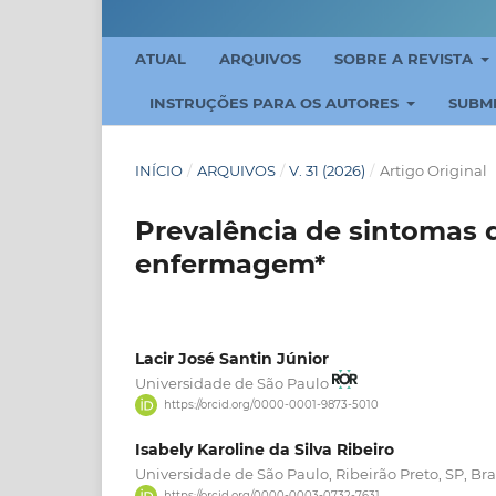
ATUAL
ARQUIVOS
SOBRE A REVISTA
INSTRUÇÕES PARA OS AUTORES
SUBM
INÍCIO
/
ARQUIVOS
/
V. 31 (2026)
/
Artigo Original
Prevalência de sintomas 
enfermagem*
Lacir José Santin Júnior
Universidade de São Paulo
https://orcid.org/0000-0001-9873-5010
Isabely Karoline da Silva Ribeiro
Universidade de São Paulo, Ribeirão Preto, SP, Bra
https://orcid.org/0000-0003-0732-7631