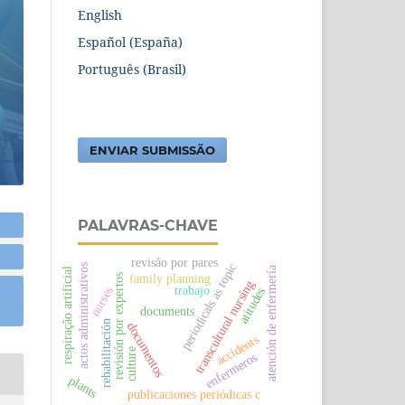
English
Español (España)
Português (Brasil)
ENVIAR SUBMISSÃO
PALAVRAS-CHAVE
revisão por pares
periodicals as topic
actos administrativos
atención de enfermería
respiração artificial
family planning
revisión por expertos
transcultural nursing
trabajo
nurses
atitudes
documents
rehabilitación
documentos
accidents
culture
enfermeros
plants
publicaciones periódicas c