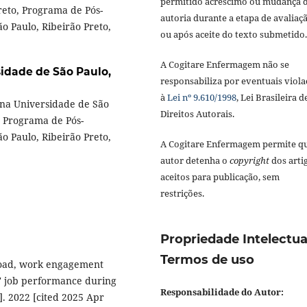
permitido acréscimo ou mudança 
reto, Programa de Pós-
autoria durante a etapa de avaliaç
 Paulo, Ribeirão Preto,
ou após aceite do texto submetido.
A Cogitare Enfermagem não se
idade de São Paulo,
responsabiliza por eventuais viola
à
Lei nº 9.610/1998
, Lei Brasileira d
na Universidade de São
Direitos Autorais.
, Programa de Pós-
 Paulo, Ribeirão Preto,
A Cogitare Enfermagem permite q
autor detenha o
copyright
dos arti
aceitos para publicação, sem
restrições.
Propriedade Intelectua
Termos de uso
erload, work engagement
' job performance during
Responsabilidade do Autor:
. 2022 [cited 2025 Apr