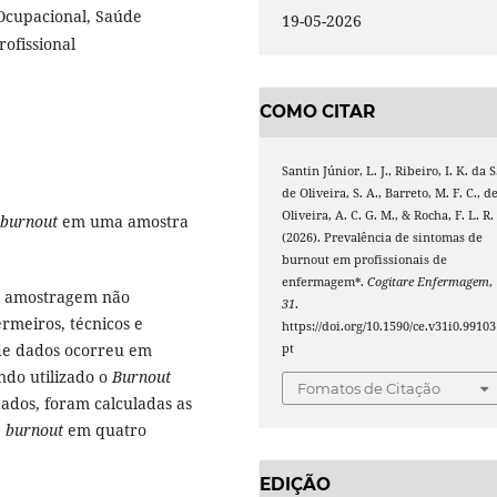
Ocupacional, Saúde
19-05-2026
ofissional
COMO CITAR
Santin Júnior, L. J., Ribeiro, I. K. da S
de Oliveira, S. A., Barreto, M. F. C., d
Oliveira, A. C. G. M., & Rocha, F. L. R.
burnout
em uma amostra
(2026). Prevalência de sintomas de
burnout em profissionais de
enfermagem*.
Cogitare Enfermagem
,
om amostragem não
31
.
rmeiros, técnicos e
https://doi.org/10.1590/ce.v31i0.99103
 de dados ocorreu em
pt
endo utilizado o
Burnout
Fomatos de Citação
dados, foram calculadas as
e
burnout
em quatro
EDIÇÃO