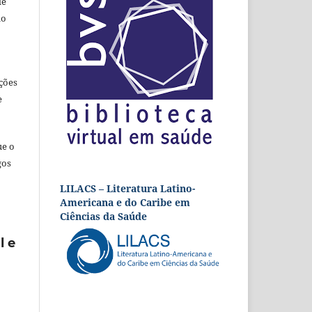
de
ão
ções
e
ue o
gos
LILACS – Literatura Latino-
Americana e do Caribe em
Ciências da Saúde
l e