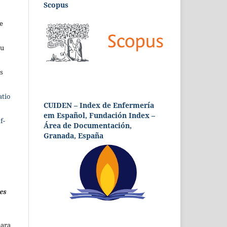
Scopus
e
eu
s
atio
CUIDEN – Index de Enfermería
em Español, Fundación Index –
f-
Área de Documentación,
Granada, España
es
para