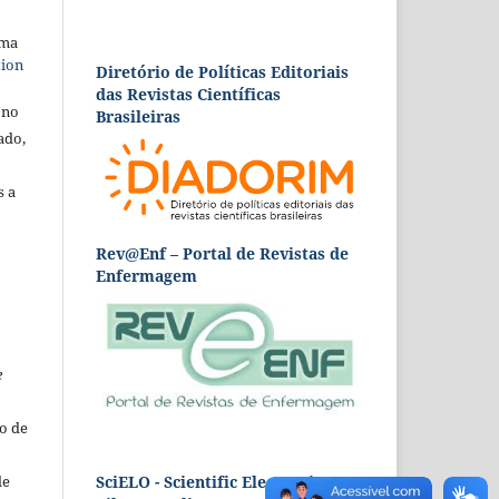
uma
tion
Diretório de Políticas Editoriais
das Revistas Científicas
 no
Brasileiras
ado,
s a
Rev@Enf – Portal de Revistas de
Enfermagem
e
o de
SciELO - Scientific Electronic
de