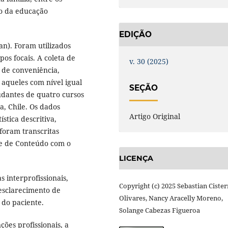
io da educação
EDIÇÃO
). Foram utilizados
pos focais. A coleta de
v. 30 (2025)
 de conveniência,
 aqueles com nível igual
SEÇÃO
tudantes de quatro cursos
, Chile. Os dados
Artigo Original
stica descritiva,
foram transcritas
se de Conteúdo com o
LICENÇA
interprofissionais,
Copyright (c) 2025 Sebastian Ciste
esclarecimento de
Olivares, Nancy Aracelly Moreno,
do paciente.
Solange Cabezas Figueroa
ões profissionais, a