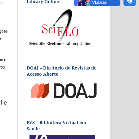
Library Online
ão
ções
e
ue o
gos
DOAJ – Diretório de Revistas de
Acesso Aberto
l e
BVS – Biblioteca Virtual em
Saúde