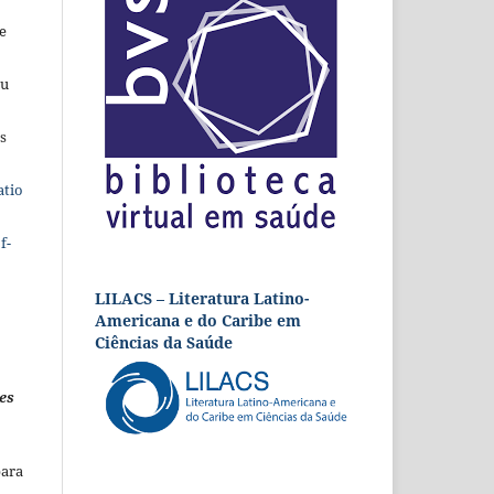
e
eu
s
atio
f-
LILACS – Literatura Latino-
Americana e do Caribe em
Ciências da Saúde
es
para