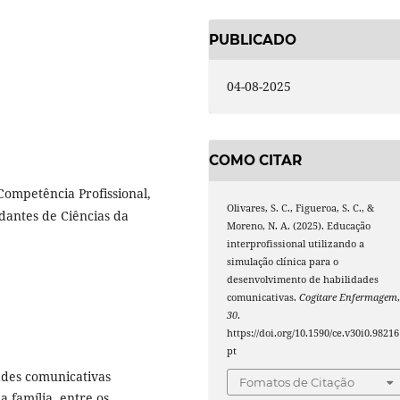
PUBLICADO
04-08-2025
COMO CITAR
Competência Profissional,
Olivares, S. C., Figueroa, S. C., &
antes de Ciências da
Moreno, N. A. (2025). Educação
interprofissional utilizando a
simulação clínica para o
desenvolvimento de habilidades
comunicativas.
Cogitare Enfermagem
30
.
https://doi.org/10.1590/ce.v30i0.98216
pt
ades comunicativas
Fomatos de Citação
a família, entre os