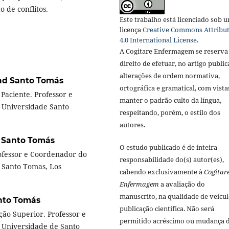
 de conflitos.
Este trabalho está licenciado sob 
licença
Creative Commons Attribu
4.0 International License
.
A Cogitare Enfermagem se reserva
direito de efetuar, no artigo public
alterações de ordem normativa,
ad Santo Tomás
ortográfica e gramatical, com vista
Paciente. Professor e
manter o padrão culto da língua,
 Universidade Santo
respeitando, porém, o estilo dos
autores.
 Santo Tomás
O estudo publicado é de inteira
ofessor e Coordenador do
responsabilidade do(s) autor(es),
 Santo Tomas, Los
cabendo exclusivamente à
Cogitar
Enfermagem
a avaliação do
manuscrito, na qualidade de veícul
nto Tomás
publicação científica. Não será
ão Superior. Professor e
permitido acréscimo ou mudança 
 Universidade de Santo