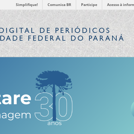
Simplifique!
Comunica BR
Participe
Acesso à infor
DIGITAL
DE PERIÓDICOS
IDADE FEDERAL DO PARANÁ