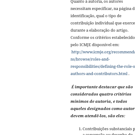
Quanto à autoria, os autores
necessitam especificar, na página d
identificação, qual o tipo de
contribuição individual que exerc
durante a elaboração do artigo.
Conforme os critérios estabelecido
pelo ICMJE disponível em:
http://www.icmje.org/recommend
ns/browse/roles-and-
responsibilities/defining-the-role-o
authors-and-contributors.html
.
É importante destacar que são
considerados quatro critérios
mínimos de autoria, e todos
aqueles designados como autor
devem atendê-los, são eles:
Contribuições substanciais 
a concepção ou desenho do