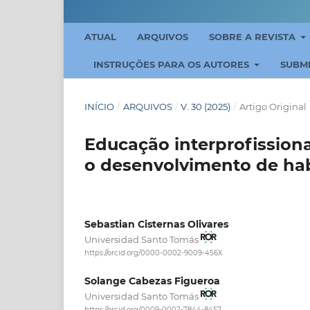
ATUAL
ARQUIVOS
SOBRE A REVISTA
INSTRUÇÕES PARA OS AUTORES
SUBM
INÍCIO
/
ARQUIVOS
/
V. 30 (2025)
/
Artigo Original
Educação interprofissiona
o desenvolvimento de hab
Sebastian Cisternas Olivares
Universidad Santo Tomás
https://orcid.org/0000-0002-9009-456X
Solange Cabezas Figueroa
Universidad Santo Tomás
https://orcid.org/0009-0002-7844-8457