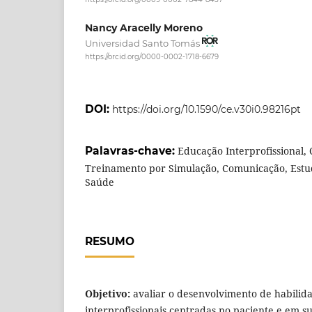
Nancy Aracelly Moreno
Universidad Santo Tomás
https://orcid.org/0000-0002-1718-6679
DOI:
https://doi.org/10.1590/ce.v30i0.98216pt
Palavras-chave:
Educação Interprofissional, 
Treinamento por Simulação, Comunicação, Estud
Saúde
RESUMO
Objetivo:
avaliar o desenvolvimento de habilid
interprofissionais centradas no paciente e em su