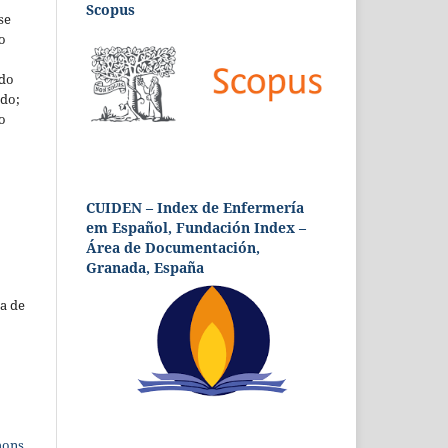
Scopus
se
o
 do
udo;
o
CUIDEN – Index de Enfermería
em Español, Fundación Index –
Área de Documentación,
Granada, España
a de
mons