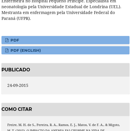
Enfermeira no Hospital Pequeno Príncipe. Especialista em
neonatologia pela Universidade Estadual de Londrina (UEL).
Mestranta em enfermagem pela Universidade Federal do
Paraná (UFPR).
PDF
PDF (ENGLISH)
PUBLICADO
24-09-2015
COMO CITAR
Freire, M. H. de S., Pereira, R. A., Ramos, E. J., Matos, V. de F. A., & Migoto,
M. T. (2015). O IMPACTO DA ANEMIA FALCIFORME NA VIDA DE