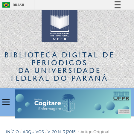
BRASIL
Simplifique!
Comunica BR
Participe
Acesso à informação
Legislação
BIBLIOTECA DIGITAL
DE
Canais
PERIÓDICOS
DA UNIVERSIDADE
FEDERAL DO PARANÁ
INÍCIO
/
ARQUIVOS
/
V. 20 N. 3 (2015)
/
Artigo Original