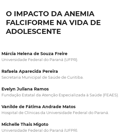
O IMPACTO DA ANEMIA
FALCIFORME NA VIDA DE
ADOLESCENTE
Márcia Helena de Souza Freire
Universidade Federal do Paraná (UFPR).
Rafaela Aparecida Pereira
Secretaria Municipal de Saúde de Curitiba.
Evelyn Juliana Ramos
Fundação Estatal da Atenção Especializada à Saúde (FEAES).
Vanilde de Fátima Andrade Matos
Hospital de Clínicas da Universidade Federal do Paraná.
Michelle Thais Migoto
Universidade Federal do Paraná (UFPR).