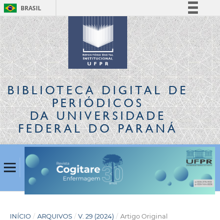
BRASIL
Simplifique!
Comunica BR
Participe
Acesso à informação
Legislação
BIBLIOTECA DIGITAL
DE
Canais
PERIÓDICOS
DA UNIVERSIDADE
FEDERAL DO PARANÁ
INÍCIO
/
ARQUIVOS
/
V. 29 (2024)
/
Artigo Original