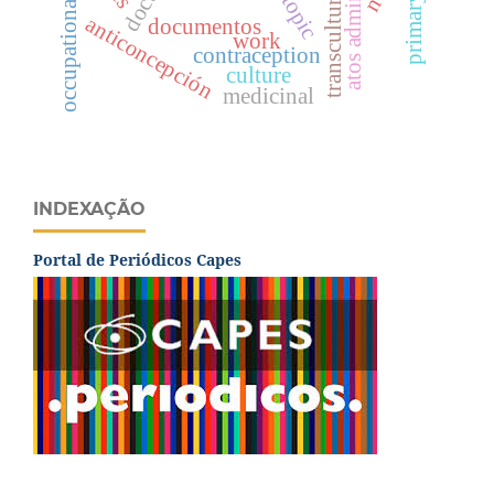
transcultural nursing
occupational risks
anticoncepción
documentos
work
contraception
culture
medicinal
INDEXAÇÃO
Portal de Periódicos Capes