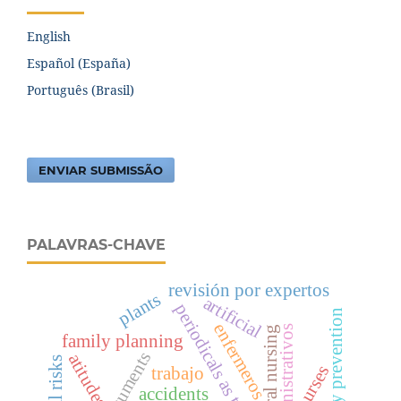
English
Español (España)
Português (Brasil)
ENVIAR SUBMISSÃO
PALAVRAS-CHAVE
revisión por expertos
plants
artificial
periodicals as topic
primary prevention
enfermeros
atos administrativos
family planning
documents
atitudes
nurses
trabajo
accidents