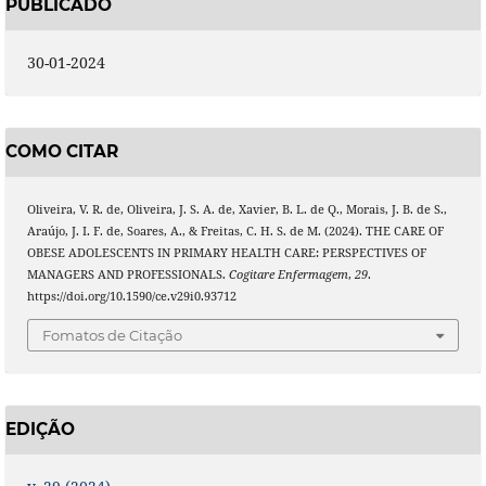
PUBLICADO
30-01-2024
COMO CITAR
Oliveira, V. R. de, Oliveira, J. S. A. de, Xavier, B. L. de Q., Morais, J. B. de S.,
Araújo, J. I. F. de, Soares, A., & Freitas, C. H. S. de M. (2024). THE CARE OF
OBESE ADOLESCENTS IN PRIMARY HEALTH CARE: PERSPECTIVES OF
MANAGERS AND PROFESSIONALS.
Cogitare Enfermagem
,
29
.
https://doi.org/10.1590/ce.v29i0.93712
Fomatos de Citação
EDIÇÃO