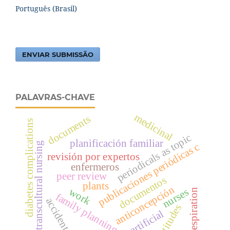
Português (Brasil)
ENVIAR SUBMISSÃO
PALAVRAS-CHAVE
medicinal
documents
diabetes complications
periodicals as topic
planificación familiar
transcultural nursing
publicaciones periódicas c
revisión por expertos
enfermeros
peer review
documentos
plants
anticoncepción
work
nurses
respiration
family planning
accidents
atitudes
artificial