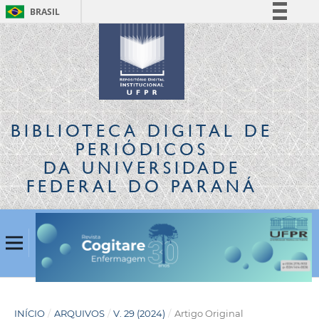
BRASIL
Simplifique!
Comunica BR
Participe
Acesso à informação
Legislação
BIBLIOTECA DIGITAL
DE
Canais
PERIÓDICOS
DA UNIVERSIDADE
FEDERAL DO PARANÁ
INÍCIO
/
ARQUIVOS
/
V. 29 (2024)
/
Artigo Original