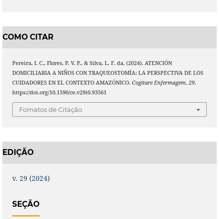
COMO CITAR
Pereira, I. C., Flores, P. V. P., & Silva, L. F. da. (2024). ATENCIÓN
DOMICILIARIA A NIÑOS CON TRAQUEOSTOMÍA: LA PERSPECTIVA DE LOS
CUIDADORES EN EL CONTEXTO AMAZÓNICO.
Cogitare Enfermagem
,
29
.
https://doi.org/10.1590/ce.v29i0.93561
Fomatos de Citação
EDIÇÃO
v. 29 (2024)
SEÇÃO