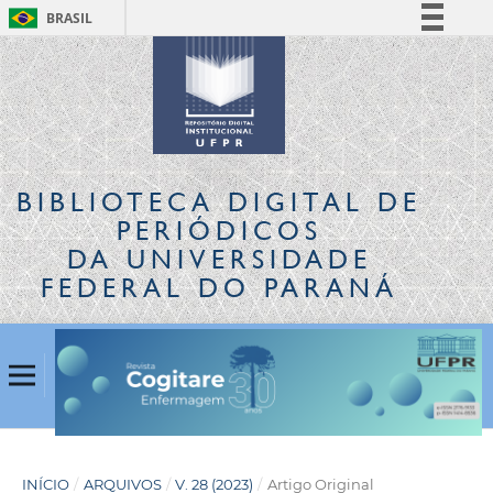
BRASIL
Simplifique!
Comunica BR
Participe
Acesso à informação
Legislação
BIBLIOTECA DIGITAL
DE
Canais
PERIÓDICOS
DA UNIVERSIDADE
FEDERAL DO PARANÁ
INÍCIO
/
ARQUIVOS
/
V. 28 (2023)
/
Artigo Original