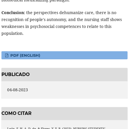
Conclusion:
the perspectives dehumanize care, there is no
recognition of people's autonomy, and the nursing staff shows
weaknesses in psychosocial competences to relate to this
population.
PDF (ENGLISH)
PUBLICADO
04-08-2023
COMO CITAR
León, F. H. A. D. de, & Flores, Y. Y. R. (2023). NURSING STUDENTS’