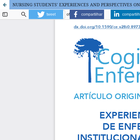
NURSING STUDENTS' EXPERIENCES AND PERSPECTIVES ON
tweet
compartilhar
compartilh