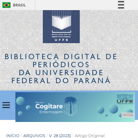
BRASIL
Simplifique!
Comunica BR
Participe
Acesso à informação
Legislação
BIBLIOTECA DIGITAL
DE
Canais
PERIÓDICOS
DA UNIVERSIDADE
FEDERAL DO PARANÁ
INÍCIO
/
ARQUIVOS
/
V. 28 (2023)
/
Artigo Original