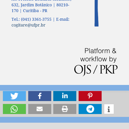
632, Jardim Botânico | 80210-
170 | Curitiba - PR
Tel.: (041) 3361-3755 | E-mail:
cogitare@ufpr.br