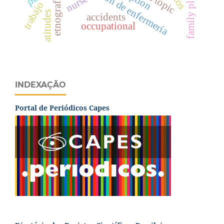
family planning
atención de enfermería
nurses
etnografia
trabajo
atitudes
accidents
occupational
INDEXAÇÃO
Portal de Periódicos Capes