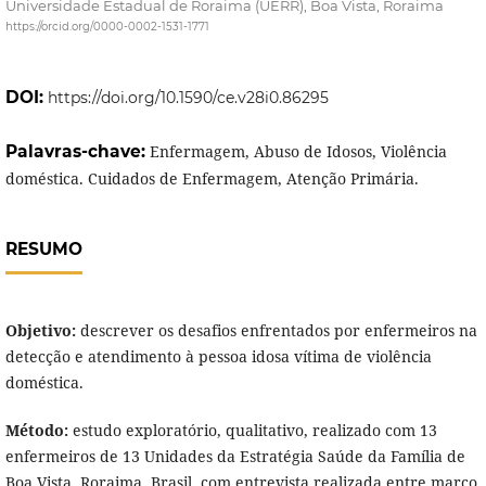
Universidade Estadual de Roraima (UERR), Boa Vista, Roraima
https://orcid.org/0000-0002-1531-1771
DOI:
https://doi.org/10.1590/ce.v28i0.86295
Palavras-chave:
Enfermagem, Abuso de Idosos, Violência
doméstica. Cuidados de Enfermagem, Atenção Primária.
RESUMO
Objetivo:
descrever os desafios enfrentados por enfermeiros na
detecção e atendimento à pessoa idosa vítima de violência
doméstica.
Método:
estudo exploratório, qualitativo, realizado com 13
enfermeiros de 13 Unidades da Estratégia Saúde da Família de
Boa Vista, Roraima, Brasil, com entrevista realizada entre março