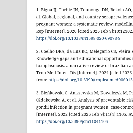
1. Bigna JJ, Tochie JN, Tounouga DN, Bekolo AO,
al. Global, regional, and country seroprevalenc
pregnant women: a systematic review, modelling
Rep [Internet]. 2020 [cited 2026 Feb 9];10:12102
https://doi.org/10.1038/s41598-020-69078-9
2. Coelho DRA, da Luz RO, Melegario CS, Vieira
Knowledge gaps and educational opportunities i
toxoplasmosis: a narrative review of brazilian a
Trop Med Infect Dis [Internet]. 2024 [cited 2026 
from:
https://doi.org/10.3390/tropicalmed90601
3. Bieńkowski C, Aniszewska M, Kowalczyk M, Po
Ołdakowska A, et al. Analysis of preventable ris
gondii infection in pregnant women: case-contro
[Internet]. 2022 [cited 2026 Feb 9];11(4):1105. A
https://doi.org/10.3390/jcm11041105