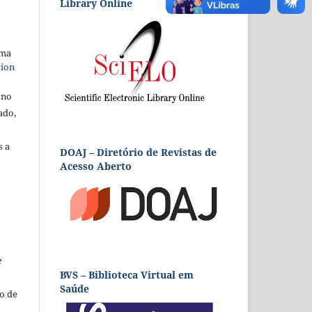
Library Online
uma
tion
 no
ado,
s a
DOAJ – Diretório de Revistas de
Acesso Aberto
e
BVS – Biblioteca Virtual em
Saúde
o de