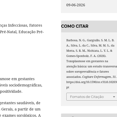
09-06-2026
ças Infecciosas, Fatores
COMO CITAR
 Pré-Natal, Educação Pré-
Barbosa, N. G., Gargiullo, S. M. L. B.
A., Silva, L. da C., Silva, M. M. S., da
Motta, S. R. M., Nichiata, L. Y. I., &
Gomes-Sponholz, F. A. (2026).
Toxoplasmose em gestantes na
atenção básica: um estudo transversa
sobre soroprevalência e fatores
associados.
Cogitare Enfermagem
,
31
.
asmose em gestantes
https://doi.org/10.1590/ce.v31i0.10203
áveis sociodemográficas,
pt
positividade.
Fomatos de Citação
gestantes saudáveis, de
s Gerais, a partir de um
e exames sorológicos. A