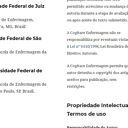
ade Federal de Juiz
permitido acréscimo ou mudança 
autoria durante a etapa de avaliaç
e de Enfermagem,
ou após aceite do texto submetido.
ra, MG, Brasil
A Cogitare Enfermagem não se
de Federal de São
responsabiliza por eventuais viola
à
Lei nº 9.610/1998
, Lei Brasileira d
Escola de Enfermagem da
Direitos Autorais.
A Cogitare Enfermagem permite q
sidade Federal de
autor detenha o
copyright
dos arti
aceitos para publicação, sem
Escola de Enfermagem de
restrições.
 Paulo, SP, Brasil.
Propriedade Intelectua
Termos de uso
Responsabilidade do Autor: