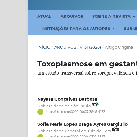
ATUAL
ARQUIVOS
SOBRE A REVISTA
INSTRUÇÕES PARA OS AUTORES
SUBM
INÍCIO
/
ARQUIVOS
/
V. 31 (2026)
/
Artigo Original
Toxoplasmose em gestant
um estudo transversal sobre soroprevalência e f
Nayara Gonçalves Barbosa
Universidade de São Paulo
https://orcid.org/0000-0003-3646-4133
Sofia Maria Lopes Braga Ayres Gargiullo
Universidade Federal de Juiz de Fora
https://orcid.org/0009-0000-0319-7847