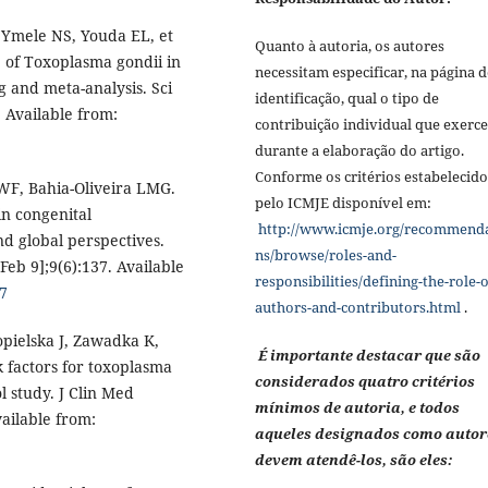
 Ymele NS, Youda EL, et
Quanto à autoria, os autores
e of Toxoplasma gondii in
necessitam especificar, na página d
 and meta-analysis. Sci
identificação, qual o tipo de
. Available from:
contribuição individual que exerc
durante a elaboração do artigo.
Conforme os critérios estabelecido
 WF, Bahia-Oliveira LMG.
pelo ICMJE disponível em:
n congenital
http://www.icmje.org/recommend
nd global perspectives.
ns/browse/roles-and-
Feb 9];9(6):137. Available
responsibilities/defining-the-role-o
37
authors-and-contributors.html
.
pielska J, Zawadka K,
É importante destacar que são
k factors for toxoplasma
considerados quatro critérios
l study. J Clin Med
mínimos de autoria, e todos
vailable from:
aqueles designados como autor
devem atendê-los, são eles: