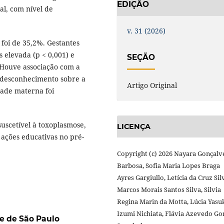
EDIÇÃO
ial, com nível de
v. 31 (2026)
foi de 35,2%. Gestantes
 elevada (p < 0,001) e
SEÇÃO
 Houve associação com a
e desconhecimento sobre a
Artigo Original
dade materna foi
uscetível à toxoplasmose,
LICENÇA
ações educativas no pré-
Copyright (c) 2026 Nayara Gonçalv
Barbosa, Sofia Maria Lopes Braga
Ayres Gargiullo, Letícia da Cruz Sil
Marcos Morais Santos Silva, Silvia
Regina Marin da Motta, Lúcia Yasu
Izumi Nichiata, Flávia Azevedo G
e de São Paulo