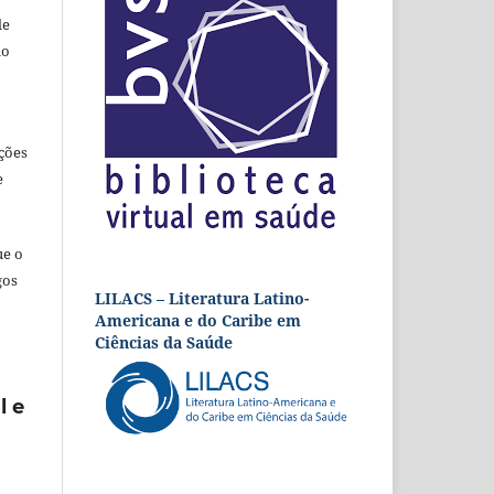
de
ão
ções
e
ue o
gos
LILACS – Literatura Latino-
Americana e do Caribe em
Ciências da Saúde
l e