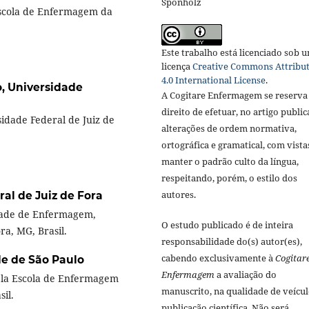
Sponholz
Escola de Enfermagem da
Este trabalho está licenciado sob 
licença
Creative Commons Attribu
4.0 International License
.
o,
Universidade
A Cogitare Enfermagem se reserva
direito de efetuar, no artigo public
dade Federal de Juiz de
alterações de ordem normativa,
ortográfica e gramatical, com vista
manter o padrão culto da língua,
respeitando, porém, o estilo dos
autores.
al de Juiz de Fora
ade de Enfermagem,
O estudo publicado é de inteira
ra, MG, Brasil.
responsabilidade do(s) autor(es),
cabendo exclusivamente à
Cogitar
e de São Paulo
Enfermagem
a avaliação do
ela Escola de Enfermagem
manuscrito, na qualidade de veícul
sil.
publicação científica. Não será