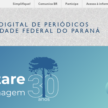
Simplifique!
Comunica BR
Participe
Acesso à infor
DIGITAL
DE PERIÓDICOS
IDADE FEDERAL DO PARANÁ