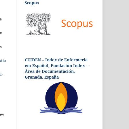
Scopus
e
eu
s
CUIDEN – Index de Enfermería
atio
em Español, Fundación Index –
Área de Documentación,
f-
Granada, España
es