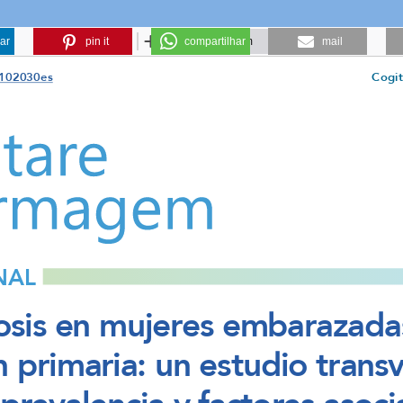
ar
pin it
compartilhar
mail