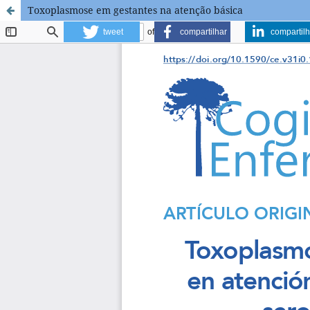
Toxoplasmose em gestantes na atenção básica
tweet
compartilhar
compartilh