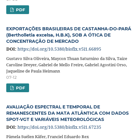
PDF
EXPORTAÇÕES BRASILEIRAS DE CASTANHA-DO-PARÁ
(Bertholletia excelsa, H.B.K), SOB A ÓTICA DE
CONCENTRAÇÃO DE MERCADO
DOI:
https://doi.org/10.5380/biofix.v5i1.66895
Gustavo Silva Oliveira, Maycon Thuan Saturnino da Silva, Taíze
Caroline Dreyer, Gabriel de Mello Freire, Gabriel Agostini Orso,
Jaqueline de Paula Heimann
07-12
PDF
AVALIAÇÃO ESPECTRAL E TEMPORAL DE
REMANESCENTES DA MATA ATLÂNTICA COM DADOS
SPOT-VGT E VARIÁVEIS METEOROLÓGICAS
DOI:
https://doi.org/10.5380/biofix.v5i1.67235
Pâmela Suélen Käfer, Franciel Eduardo Rex