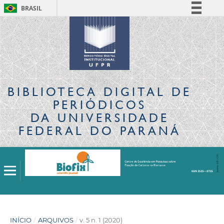
BRASIL
Simplifique!
Comunica BR
Participe
Acesso à informação
Legislação
BIBLIOTECA DIGITAL
DE
Canais
PERIÓDICOS
DA UNIVERSIDADE
FEDERAL DO PARANÁ
INÍCIO
/
ARQUIVOS
/
v. 5 n. 1 (2020)