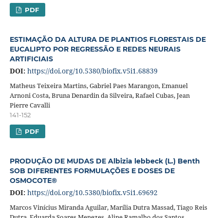
PDF
ESTIMAÇÃO DA ALTURA DE PLANTIOS FLORESTAIS DE
EUCALIPTO POR REGRESSÃO E REDES NEURAIS
ARTIFICIAIS
DOI:
https://doi.org/10.5380/biofix.v5i1.68839
Matheus Teixeira Martins, Gabriel Paes Marangon, Emanuel
Arnoni Costa, Bruna Denardin da Silveira, Rafael Cubas, Jean
Pierre Cavalli
141-152
PDF
PRODUÇÃO DE MUDAS DE Albizia lebbeck (L.) Benth
SOB DIFERENTES FORMULAÇÕES E DOSES DE
OSMOCOTE®
DOI:
https://doi.org/10.5380/biofix.v5i1.69692
Marcos Vinícius Miranda Aguilar, Marília Dutra Massad, Tiago Reis
Dutra, Eduarda Soares Menezes, Aline Ramalho dos Santos,