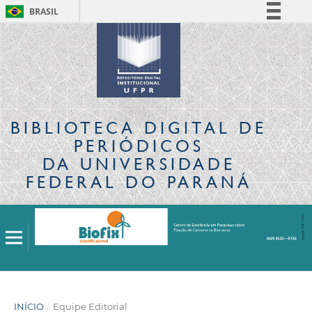
BRASIL
Simplifique!
Comunica BR
Participe
Acesso à informação
Legislação
BIBLIOTECA DIGITAL
DE
Canais
PERIÓDICOS
DA UNIVERSIDADE
FEDERAL DO PARANÁ
INÍCIO
/
Equipe Editorial