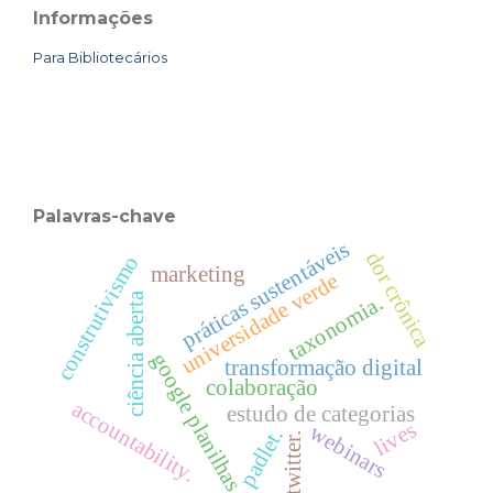
Informações
Para Bibliotecários
Palavras-chave
práticas sustentáveis
dor crônica
construtivismo
marketing
universidade verde
ciência aberta
taxonomia.
google planilhas.
transformação digital
colaboração
accountability.
estudo de categorias
lives
webinars
padlet.
twitter.