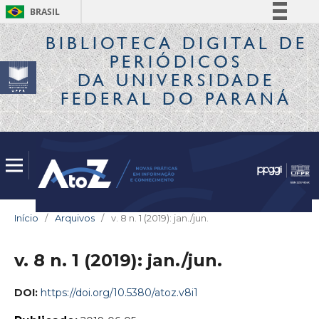
BRASIL
Simplifique!
BIBLIOTECA DIGITAL
DE
PERIÓDICOS
Comunica BR
DA UNIVERSIDADE
Participe
FEDERAL DO PARANÁ
Acesso à informação
Legislação
Canais
Início
/
Arquivos
/
v. 8 n. 1 (2019): jan./jun.
v. 8 n. 1 (2019): jan./jun.
DOI:
https://doi.org/10.5380/atoz.v8i1