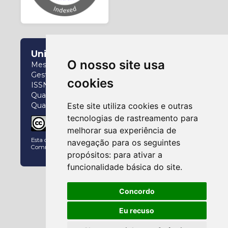
Universidade Federal do Paraná
O nosso site usa
Mestrado e Doutorado Interdisciplinar em
Gestão da Informação
cookies
ISSN: 2237-826X
Qualis (2017-2020): A4
Este site utiliza cookies e outras
Qualis (2021-2024): A2
tecnologias de rastreamento para
melhorar sua experiência de
Esta obra está licenciado com uma Licença
Creative
navegação para os seguintes
Commons Atribuição 4.0 Internacional
.
propósitos:
para ativar a
funcionalidade básica do site
.
Concordo
Eu recuso