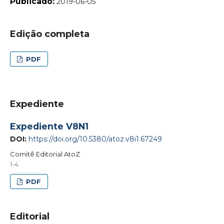
Publicado:
2019-06-05
Edição completa
PDF
Expediente
Expediente V8N1
DOI:
https://doi.org/10.5380/atoz.v8i1.67249
Comitê Editorial AtoZ
1-4
PDF
Editorial