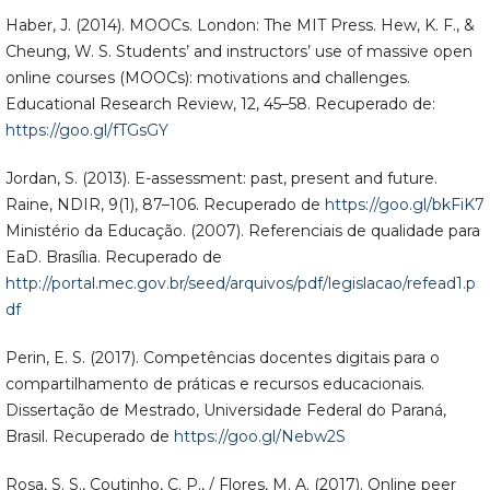
Haber, J. (2014). MOOCs. London: The MIT Press. Hew, K. F., &
Cheung, W. S. Students’ and instructors’ use of massive open
online courses (MOOCs): motivations and challenges.
Educational Research Review, 12, 45–58. Recuperado de:
https://goo.gl/fTGsGY
Jordan, S. (2013). E-assessment: past, present and future.
Raine, NDIR, 9(1), 87–106. Recuperado de
https://goo.gl/bkFiK7
Ministério da Educação. (2007). Referenciais de qualidade para
EaD. Brasília. Recuperado de
http://portal.mec.gov.br/seed/arquivos/pdf/legislacao/refead1.p
df
Perin, E. S. (2017). Competências docentes digitais para o
compartilhamento de práticas e recursos educacionais.
Dissertação de Mestrado, Universidade Federal do Paraná,
Brasil. Recuperado de
https://goo.gl/Nebw2S
Rosa, S. S., Coutinho, C. P., / Flores, M. A. (2017). Online peer