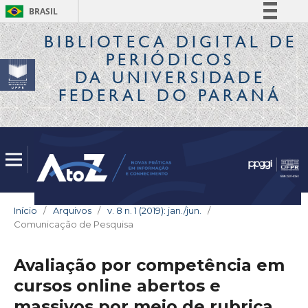
BRASIL
Simplifique!
BIBLIOTECA DIGITAL
DE
PERIÓDICOS
Comunica BR
DA UNIVERSIDADE
Participe
FEDERAL DO PARANÁ
Acesso à informação
Legislação
Canais
Início
/
Arquivos
/
v. 8 n. 1 (2019): jan./jun.
/
Comunicação de Pesquisa
Avaliação por competência em
cursos online abertos e
massivos por meio de rubrica