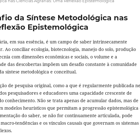
lógica nas Ciências Agrárias: Uma Reflexão Epistemológica
safio da Síntese Metodológica nas
eflexão Epistemológica
ária, em sua essência, é um campo de saber intrinsecamente
ar. Ao conciliar ecologia, biotecnologia, manejo do solo, produção
tecnia com dimensões econômicas e sociais, o volume e a
ade das descobertas impõem um desafio constante à comunidade
a síntese metodológica e conceitual.
ção de pesquisa original, como a que é regularmente publicada ne
e dos pesquisadores e educadores uma capacidade crescente de
do conhecimento. Não se trata apenas de acumular dados, mas de
em modelos heurísticos que permitam a progressão epistemológica
mentação do saber, se não for continuamente articulada, pode
 macro-tendências e os vínculos causais que governam os sistemas
lexos.