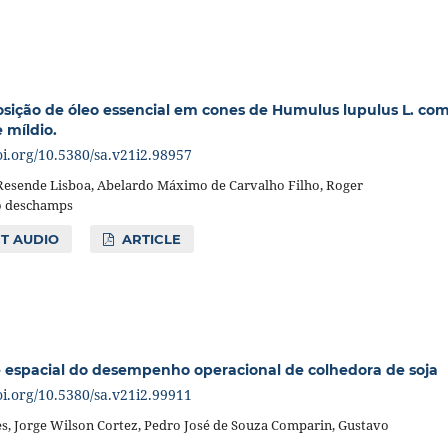
sição de óleo essencial em cones de Humulus lupulus L. co
 míldio.
oi.org/10.5380/sa.v21i2.98957
 Resende Lisboa, Abelardo Máximo de Carvalho Filho, Roger
ro deschamps
T AUDIO
ARTICLE
e espacial do desempenho operacional de colhedora de soja
oi.org/10.5380/sa.v21i2.99911
s, Jorge Wilson Cortez, Pedro José de Souza Comparin, Gustavo