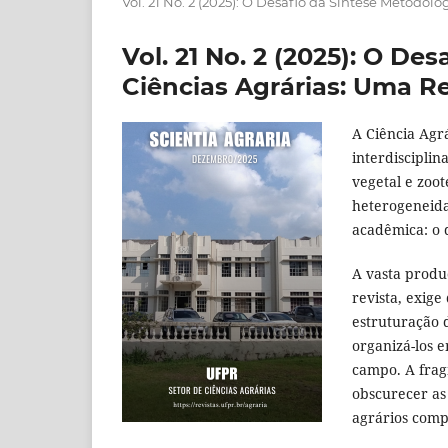
Vol. 21 No. 2 (2025): O Desafio da Síntese Metodo
Vol. 21 No. 2 (2025): O De
Ciências Agrárias: Uma R
A Ciência Agr
interdisciplin
vegetal e zoo
heterogeneid
acadêmica: o d
A vasta produ
revista, exig
estruturação 
organizá-los 
campo. A frag
obscurecer as
agrários comp