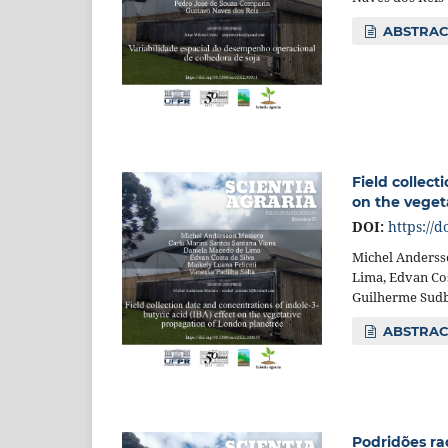
ABSTRAC
Field collect
on the veget
DOI:
https://d
Michel Anderss
Lima, Edvan Cos
Guilherme Sudb
ABSTRAC
Podridões ra