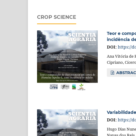
CROP SCIENCE
Teor e compo
incidência de
DOI:
https://d
Ana Vitória de
Cipriano, Cíce
ABSTRAC
Variabilidad
DOI:
https://d
Hugo Dias Nune
Naves dos Reis