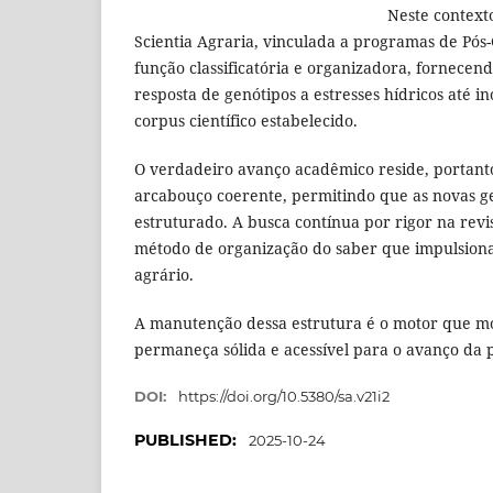
Neste context
Scientia Agraria, vinculada a programas de Pó
função classificatória e organizadora, fornecen
resposta de genótipos a estresses hídricos até 
corpus científico estabelecido.
O verdadeiro avanço acadêmico reside, portanto
arcabouço coerente, permitindo que as novas g
estruturado. A busca contínua por rigor na revi
método de organização do saber que impulsiona
agrário.
A manutenção dessa estrutura é o motor que mo
permaneça sólida e acessível para o avanço da 
DOI:
https://doi.org/10.5380/sa.v21i2
PUBLISHED:
2025-10-24