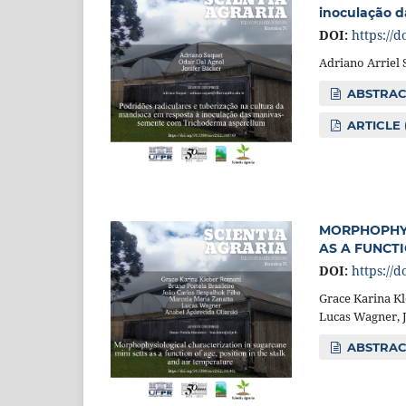
inoculação 
DOI:
https://d
Adriano Arriel 
ABSTRACT
ARTICLE 
MORPHOPHYS
AS A FUNCTI
DOI:
https://d
Grace Karina Kl
Lucas Wagner, J
ABSTRAC