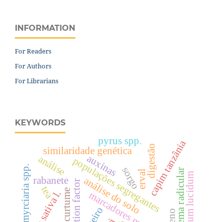
INFORMATION
For Readers
For Authors
For Librarians
KEYWORDS
pyrus spp.
capim tanzânia
digestão
similaridade genética
auxinas
análise
populações segregantes
myrciaria spp.
sorgo
sistema radicular
erval
ligustrum lucidum
rabanete
análise do solo
reproduction factor
tea
lodo de curtume
avena sativa l.
marcadores moleculares
viveiro