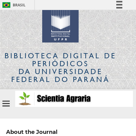
BRASIL
Simplifique!
Comunica BR
Participe
Acesso à informação
Legislação
BIBLIOTECA DIGITAL
DE
Canais
PERIÓDICOS
DA UNIVERSIDADE
FEDERAL DO PARANÁ
About the Journal