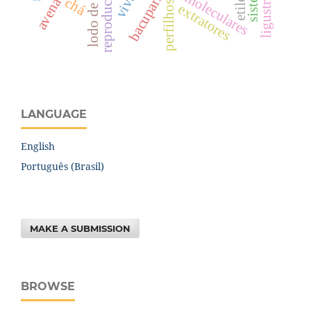
etileno
bacupari
chá
perfilhos
extratores
LANGUAGE
English
Português (Brasil)
MAKE A SUBMISSION
BROWSE