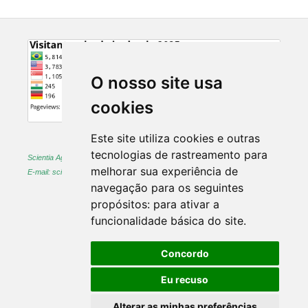
O nosso site usa
cookies
Este site utiliza cookies e outras
tecnologias de rastreamento para
Scientia Agraria -
ISSN 1983-2443 (on-line) and 1519-1125 (printed)
melhorar sua experiência de
E-mail: sciagr@ufpr.br
navegação para os seguintes
propósitos:
para ativar a
funcionalidade básica do site
.
Concordo
Eu recuso
Alterar as minhas preferências