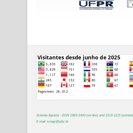
Scientia Agraria -
ISSN 1983-2443 (on-line) and 1519-1125 (printed
E-mail: sciagr@ufpr.br