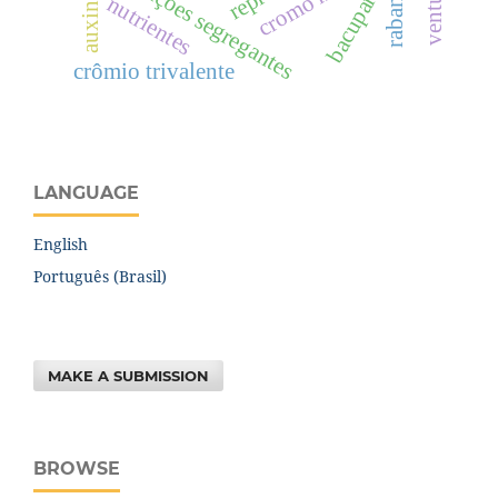
populações segregantes
rabanete
auxinas
bacupari
nutrientes
crômio trivalente
LANGUAGE
English
Português (Brasil)
MAKE A SUBMISSION
BROWSE