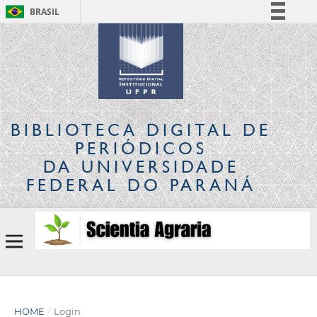
BRASIL
Simplifique!
Comunica BR
Participe
Acesso à informação
Legislação
BIBLIOTECA DIGITAL
DE
Canais
PERIÓDICOS
DA UNIVERSIDADE
FEDERAL DO PARANÁ
HOME
/
Login