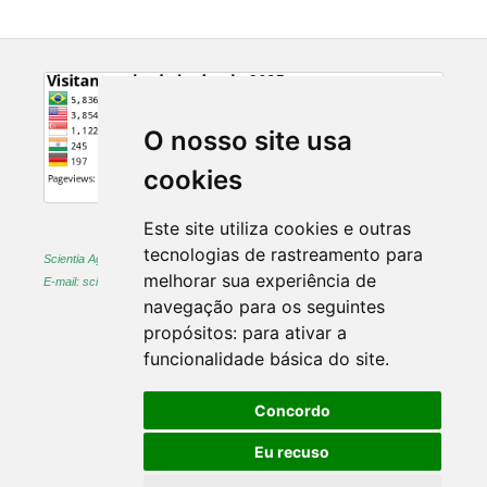
O nosso site usa
cookies
Este site utiliza cookies e outras
tecnologias de rastreamento para
Scientia Agraria -
ISSN 1983-2443 (on-line) and 1519-1125 (printed)
melhorar sua experiência de
E-mail: sciagr@ufpr.br
navegação para os seguintes
propósitos:
para ativar a
funcionalidade básica do site
.
Concordo
Eu recuso