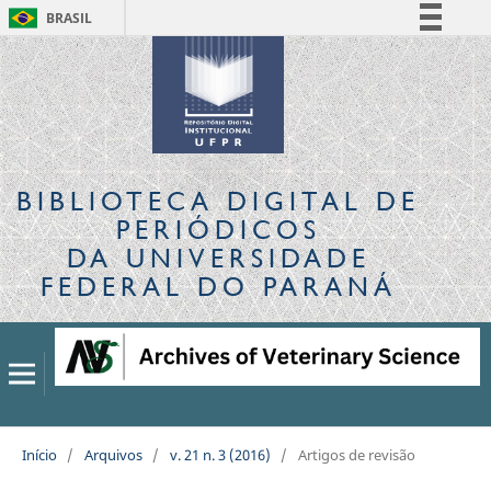
BRASIL
Simplifique!
Comunica BR
Participe
Acesso à informação
Legislação
BIBLIOTECA DIGITAL
DE
Canais
PERIÓDICOS
DA UNIVERSIDADE
FEDERAL DO PARANÁ
Início
/
Arquivos
/
v. 21 n. 3 (2016)
/
Artigos de revisão