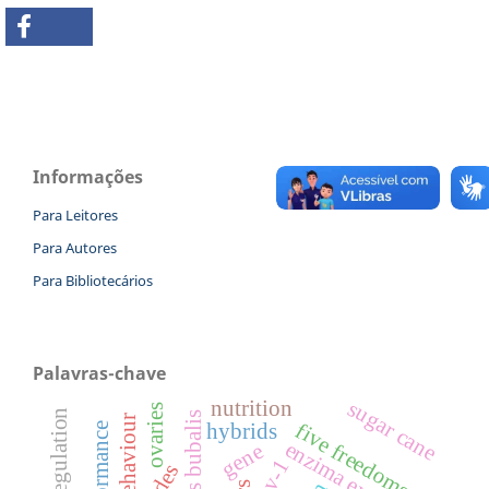
Informações
Para Leitores
Para Autores
Para Bibliotecários
Palavras-chave
sugar cane
nutrition
ovaries
thermoregulation
bubalus bubalis
behaviour
five freedoms
hybrids
performance
enzima exógena
gene
ehv-1