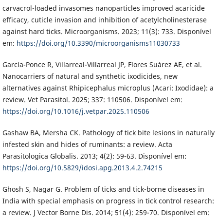
carvacrol-loaded invasomes nanoparticles improved acaricide
efficacy, cuticle invasion and inhibition of acetylcholinesterase
against hard ticks. Microorganisms. 2023; 11(3): 733. Disponível
em:
https://doi.org/10.3390/microorganisms11030733
García-Ponce R, Villarreal-Villarreal JP, Flores Suárez AE, et al.
Nanocarriers of natural and synthetic ixodicides, new
alternatives against Rhipicephalus microplus (Acari: Ixodidae): a
review. Vet Parasitol. 2025; 337: 110506. Disponível em:
https://doi.org/10.1016/j.vetpar.2025.110506
Gashaw BA, Mersha CK. Pathology of tick bite lesions in naturally
infested skin and hides of ruminants: a review. Acta
Parasitologica Globalis. 2013; 4(2): 59-63. Disponível em:
https://doi.org/10.5829/idosi.apg.2013.4.2.74215
Ghosh S, Nagar G. Problem of ticks and tick-borne diseases in
India with special emphasis on progress in tick control research:
a review. J Vector Borne Dis. 2014; 51(4): 259-70. Disponível em: