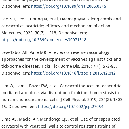
Disponível em:
https://doi.org/10.1089/dna.2006.0545
Lee NH, Lee S, Chung N, et al. Haemaphysalis longicornis and
carvacrol as acaricide: efficacy and mechanism of action.
Molecules. 2025; 30(7): 1518. Disponível em:
https://doi.org/10.3390/molecules30071518
Lew-Tabor AE, Valle MR. A review of reverse vaccinology
approaches for the development of vaccines against ticks and
tick-borne diseases. Ticks Tick Borne Dis. 2016; 7(4): 573-85.
Disponível em:
https://doi.org/10.1016/j.ttbdis.2015.12.012
Lim W, Ham J, Bazer FW, et al. Carvacrol induces mitochondria-
mediated apoptosis via disruption of calcium homeostasis in
human choriocarcinoma cells. J Cell Physiol. 2019; 234(2): 1803-
15. Disponível em:
https://doi.org/10.1002/jcp.27054
Lima AS, Maciel AP, Mendonça CJS, et al. Use of encapsulated
carvacrol with yeast cell walls to control resistant strains of