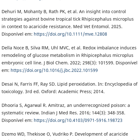
Dehuri M, Mohanty B, Rath PK, et al. An insight into control
strategies against bovine tropical tick Rhipicephalus microplus
in context to acaricide resistance. Med Vet Entomol. 2025.
Disponível em:
https://doi.org/10.1111/mve.12808
Della Noce B, Silva RM, Uhl MVC, et al. Redox imbalance induces
remodeling of glucose metabolism in Rhipicephalus microplus
embryonic cell line. J Biol Chem. 2022; 298(3): 101599. Disponível
em:
https://doi.org/10.1016/j.jbc.2022.101599
Desai N, Farris FF, Ray SD. Lipid peroxidation. In: Encyclopedia of
toxicology. 3rd ed. Oxford: Academic Press; 2014.
Dhooria S, Agarwal R. Amitraz, an underrecognized poison: a
systematic review. Indian J Med Res. 2016; 144(3): 348-358.
Disponível em:
https://doi.org/10.4103/0971-5916.198723
Dzemo WD, Thekisoe O, Vudriko P. Development of acaricide