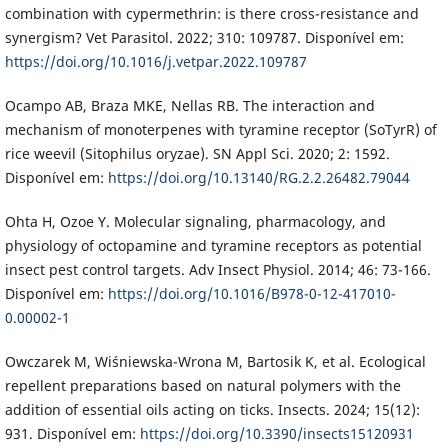
combination with cypermethrin: is there cross-resistance and
synergism? Vet Parasitol. 2022; 310: 109787. Disponível em:
https://doi.org/10.1016/j.vetpar.2022.109787
Ocampo AB, Braza MKE, Nellas RB. The interaction and
mechanism of monoterpenes with tyramine receptor (SoTyrR) of
rice weevil (Sitophilus oryzae). SN Appl Sci. 2020; 2: 1592.
Disponível em:
https://doi.org/10.13140/RG.2.2.26482.79044
Ohta H, Ozoe Y. Molecular signaling, pharmacology, and
physiology of octopamine and tyramine receptors as potential
insect pest control targets. Adv Insect Physiol. 2014; 46: 73-166.
Disponível em:
https://doi.org/10.1016/B978-0-12-417010-
0.00002-1
Owczarek M, Wiśniewska-Wrona M, Bartosik K, et al. Ecological
repellent preparations based on natural polymers with the
addition of essential oils acting on ticks. Insects. 2024; 15(12):
931. Disponível em:
https://doi.org/10.3390/insects15120931