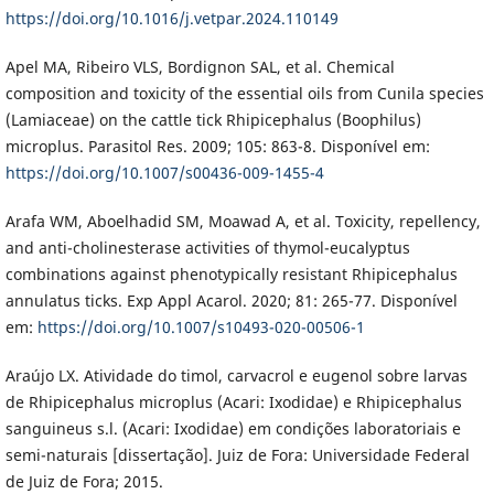
https://doi.org/10.1016/j.vetpar.2024.110149
Apel MA, Ribeiro VLS, Bordignon SAL, et al. Chemical
composition and toxicity of the essential oils from Cunila species
(Lamiaceae) on the cattle tick Rhipicephalus (Boophilus)
microplus. Parasitol Res. 2009; 105: 863-8. Disponível em:
https://doi.org/10.1007/s00436-009-1455-4
Arafa WM, Aboelhadid SM, Moawad A, et al. Toxicity, repellency,
and anti-cholinesterase activities of thymol-eucalyptus
combinations against phenotypically resistant Rhipicephalus
annulatus ticks. Exp Appl Acarol. 2020; 81: 265-77. Disponível
em:
https://doi.org/10.1007/s10493-020-00506-1
Araújo LX. Atividade do timol, carvacrol e eugenol sobre larvas
de Rhipicephalus microplus (Acari: Ixodidae) e Rhipicephalus
sanguineus s.l. (Acari: Ixodidae) em condições laboratoriais e
semi-naturais [dissertação]. Juiz de Fora: Universidade Federal
de Juiz de Fora; 2015.