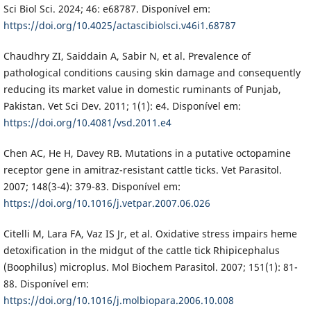
Sci Biol Sci. 2024; 46: e68787. Disponível em:
https://doi.org/10.4025/actascibiolsci.v46i1.68787
Chaudhry ZI, Saiddain A, Sabir N, et al. Prevalence of
pathological conditions causing skin damage and consequently
reducing its market value in domestic ruminants of Punjab,
Pakistan. Vet Sci Dev. 2011; 1(1): e4. Disponível em:
https://doi.org/10.4081/vsd.2011.e4
Chen AC, He H, Davey RB. Mutations in a putative octopamine
receptor gene in amitraz-resistant cattle ticks. Vet Parasitol.
2007; 148(3-4): 379-83. Disponível em:
https://doi.org/10.1016/j.vetpar.2007.06.026
Citelli M, Lara FA, Vaz IS Jr, et al. Oxidative stress impairs heme
detoxification in the midgut of the cattle tick Rhipicephalus
(Boophilus) microplus. Mol Biochem Parasitol. 2007; 151(1): 81-
88. Disponível em:
https://doi.org/10.1016/j.molbiopara.2006.10.008