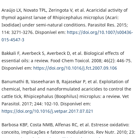
Araújo LX, Novato TPL, Zeringota V, et al. Acaricidal activity of
thymol against larvae of Rhipicephalus microplus (Acari:
Ixodidae) under semi-natural conditions. Parasitol Res. 2015;
114: 3271-3276. Disponível em:
https://doi.org/10.1007/s00436-
015-4547-3
Bakkali F, Averbeck S, Averbeck D, et al. Biological effects of
essential oils: a review. Food Chem Toxicol. 2008; 46(2): 446-75.
Disponível em:
https://doi.org/10.1016/j.fct.2007.09.106
Banumathi B, Vaseeharan B, Rajasekar P, et al. Exploitation of
chemical, herbal and nanoformulated acaricides to control the
cattle tick, Rhipicephalus (Boophilus) microplus: a review. Vet
Parasitol. 2017; 244: 102-10. Disponível em:
https://doi.org/10.1016/j.vetpar.2017.07.021
Barbosa KBF, Costa NMB, Alfenas RC, et al. Estresse oxidativo:
conceito, implicações e fatores modulatórios. Rev Nutr. 2010; 23: