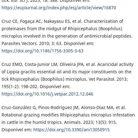
tick. Eur Sci J. 2023; 18: 388. Disponível em:
https://eujournal.org/index.php/esj/article/view/16870
Cruz CE, Fogaça AC, Nakayasu ES, et al. Characterization of
proteinases from the midgut of Rhipicephalus (Boophilus)
microplus involved in the generation of antimicrobial peptides.
Parasites Vectors. 2010; 3: 63. Disponível em:
https://doi.org/10.1186/1756-3305-3-63
Cruz EMO, Costa-Junior LM, Oliveira JPA, et al. Acaricidal activity
of Lippia gracilis essential oil and its major constituents on the
tick Rhipicephalus (Boophilus) microplus. Vet Parasitol. 2013;
195(1-2): 198-202. Disponível em:
https://doi.org/10.1016/j.vetpar.2012.12.046
Cruz-González G, Pinos-Rodríguez JM, Alonso-Díaz MA, et al.
Rotational grazing modifies Rhipicephalus microplus infestation
in cattle in the humid tropics. Animals. 2023; 13(5): 915.
Disponível em:
https://doi.org/10.3390/ani13050915