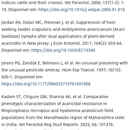
indicus cattle and their crosses. Vet Parasitol. 2006; 137(1-2): 1-
10. Disponível em:
https://doi.org/10.1016/j.vetpar.2006.01.010
Jordan RA, Dolan MC, Piesman J, et al. Suppression of host-
seeking Ixodes scapularis and Amblyomma americanum (Acari:
Ixodidae) nymphs after dual applications of plant-derived
acaricides in New Jersey. J Econ Entomol. 2011; 104(2): 659-64.
Disponível em:
https://doi.org/10.1603/EC10340
Jorens PG, Zandijk E, Belmans L, et al. An unusual poisoning with
the unusual pesticide amitraz. Hum Exp Toxicol. 1997; 16(10):
600-1. Disponível em:
https://doi.org/10.1177/096032719701601008
Kadam ST, Chigure GM, Sharma AK, et al. Comparative
phenotypic characterization of acaricidal resistance in
Rhipicephalus microplus and Hyalomma anatolicum field
populations from the Marathwada region of Maharashtra state
in India. Vet Parasitol Reg Stud Reports. 2025; 66: 101376.