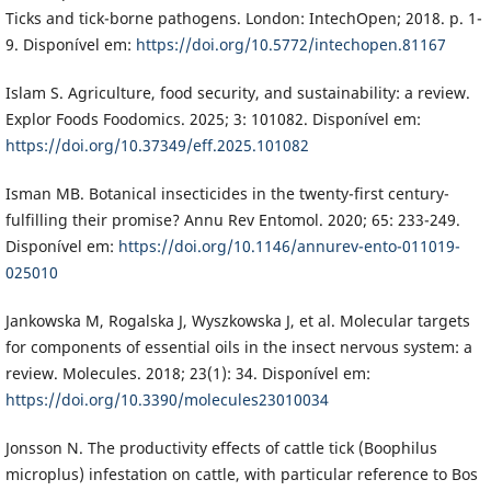
Ticks and tick-borne pathogens. London: IntechOpen; 2018. p. 1-
9. Disponível em:
https://doi.org/10.5772/intechopen.81167
Islam S. Agriculture, food security, and sustainability: a review.
Explor Foods Foodomics. 2025; 3: 101082. Disponível em:
https://doi.org/10.37349/eff.2025.101082
Isman MB. Botanical insecticides in the twenty-first century-
fulfilling their promise? Annu Rev Entomol. 2020; 65: 233-249.
Disponível em:
https://doi.org/10.1146/annurev-ento-011019-
025010
Jankowska M, Rogalska J, Wyszkowska J, et al. Molecular targets
for components of essential oils in the insect nervous system: a
review. Molecules. 2018; 23(1): 34. Disponível em:
https://doi.org/10.3390/molecules23010034
Jonsson N. The productivity effects of cattle tick (Boophilus
microplus) infestation on cattle, with particular reference to Bos