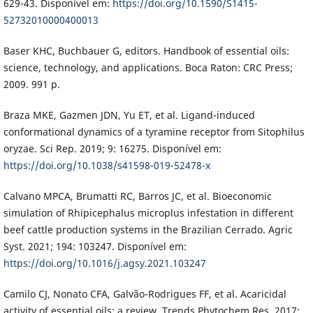
629-43. Disponível em:
https://doi.org/10.1590/S1415-
52732010000400013
Baser KHC, Buchbauer G, editors. Handbook of essential oils:
science, technology, and applications. Boca Raton: CRC Press;
2009. 991 p.
Braza MKE, Gazmen JDN, Yu ET, et al. Ligand-induced
conformational dynamics of a tyramine receptor from Sitophilus
oryzae. Sci Rep. 2019; 9: 16275. Disponível em:
https://doi.org/10.1038/s41598-019-52478-x
Calvano MPCA, Brumatti RC, Barros JC, et al. Bioeconomic
simulation of Rhipicephalus microplus infestation in different
beef cattle production systems in the Brazilian Cerrado. Agric
Syst. 2021; 194: 103247. Disponível em:
https://doi.org/10.1016/j.agsy.2021.103247
Camilo CJ, Nonato CFA, Galvão-Rodrigues FF, et al. Acaricidal
activity of essential oils: a review. Trends Phytochem Res. 2017;