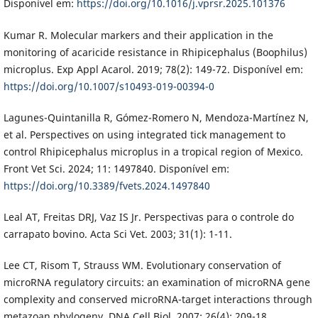
Disponível em:
https://doi.org/10.1016/j.vprsr.2025.101376
Kumar R. Molecular markers and their application in the
monitoring of acaricide resistance in Rhipicephalus (Boophilus)
microplus. Exp Appl Acarol. 2019; 78(2): 149-72. Disponível em:
https://doi.org/10.1007/s10493-019-00394-0
Lagunes-Quintanilla R, Gómez-Romero N, Mendoza-Martínez N,
et al. Perspectives on using integrated tick management to
control Rhipicephalus microplus in a tropical region of Mexico.
Front Vet Sci. 2024; 11: 1497840. Disponível em:
https://doi.org/10.3389/fvets.2024.1497840
Leal AT, Freitas DRJ, Vaz IS Jr. Perspectivas para o controle do
carrapato bovino. Acta Sci Vet. 2003; 31(1): 1-11.
Lee CT, Risom T, Strauss WM. Evolutionary conservation of
microRNA regulatory circuits: an examination of microRNA gene
complexity and conserved microRNA-target interactions through
metazoan phylogeny. DNA Cell Biol. 2007; 26(4): 209-18.