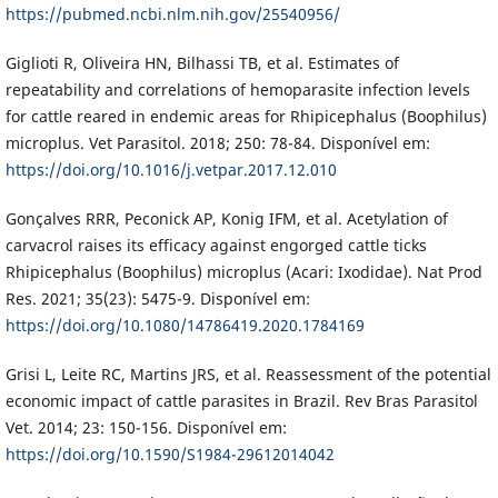
https://pubmed.ncbi.nlm.nih.gov/25540956/
Giglioti R, Oliveira HN, Bilhassi TB, et al. Estimates of
repeatability and correlations of hemoparasite infection levels
for cattle reared in endemic areas for Rhipicephalus (Boophilus)
microplus. Vet Parasitol. 2018; 250: 78-84. Disponível em:
https://doi.org/10.1016/j.vetpar.2017.12.010
Gonçalves RRR, Peconick AP, Konig IFM, et al. Acetylation of
carvacrol raises its efficacy against engorged cattle ticks
Rhipicephalus (Boophilus) microplus (Acari: Ixodidae). Nat Prod
Res. 2021; 35(23): 5475-9. Disponível em:
https://doi.org/10.1080/14786419.2020.1784169
Grisi L, Leite RC, Martins JRS, et al. Reassessment of the potential
economic impact of cattle parasites in Brazil. Rev Bras Parasitol
Vet. 2014; 23: 150-156. Disponível em:
https://doi.org/10.1590/S1984-29612014042