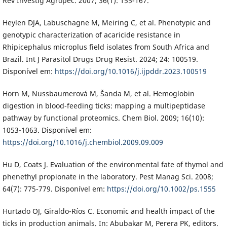
Rev Investig Agropec. 2007; 36(1): 155-167.
Heylen DJA, Labuschagne M, Meiring C, et al. Phenotypic and
genotypic characterization of acaricide resistance in
Rhipicephalus microplus field isolates from South Africa and
Brazil. Int J Parasitol Drugs Drug Resist. 2024; 24: 100519.
Disponível em:
https://doi.org/10.1016/j.ijpddr.2023.100519
Horn M, Nussbaumerová M, Šanda M, et al. Hemoglobin
digestion in blood-feeding ticks: mapping a multipeptidase
pathway by functional proteomics. Chem Biol. 2009; 16(10):
1053-1063. Disponível em:
https://doi.org/10.1016/j.chembiol.2009.09.009
Hu D, Coats J. Evaluation of the environmental fate of thymol and
phenethyl propionate in the laboratory. Pest Manag Sci. 2008;
64(7): 775-779. Disponível em:
https://doi.org/10.1002/ps.1555
Hurtado OJ, Giraldo-Ríos C. Economic and health impact of the
ticks in production animals. In: Abubakar M, Perera PK, editors.