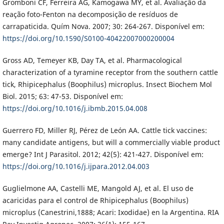
Gromboni CF, Ferreira AG, Kamogawa MY, et al. Avaliação da
reação foto-Fenton na decomposição de resíduos de
carrapaticida. Quím Nova. 2007; 30: 264-267. Disponível em:
https://doi.org/10.1590/S0100-40422007000200004
Gross AD, Temeyer KB, Day TA, et al. Pharmacological
characterization of a tyramine receptor from the southern cattle
tick, Rhipicephalus (Boophilus) microplus. Insect Biochem Mol
Biol. 2015; 63: 47-53. Disponível em:
https://doi.org/10.1016/j.ibmb.2015.04.008
Guerrero FD, Miller RJ, Pérez de León AA. Cattle tick vaccines:
many candidate antigens, but will a commercially viable product
emerge? Int J Parasitol. 2012; 42(5): 421-427. Disponível em:
https://doi.org/10.1016/j.ijpara.2012.04.003
Guglielmone AA, Castelli ME, Mangold AJ, et al. El uso de
acaricidas para el control de Rhipicephalus (Boophilus)
microplus (Canestrini,1888; Acari: Ixodidae) en la Argentina. RIA