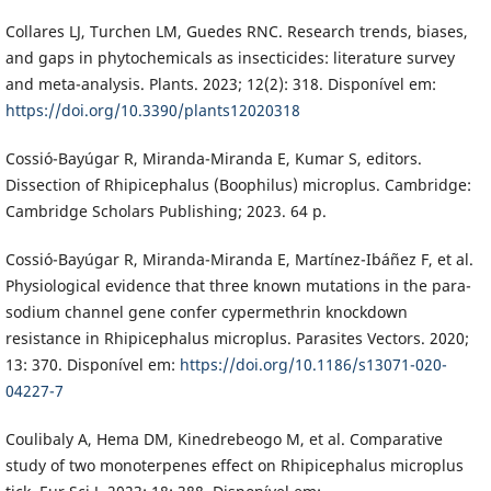
Collares LJ, Turchen LM, Guedes RNC. Research trends, biases,
and gaps in phytochemicals as insecticides: literature survey
and meta-analysis. Plants. 2023; 12(2): 318. Disponível em:
https://doi.org/10.3390/plants12020318
Cossió-Bayúgar R, Miranda-Miranda E, Kumar S, editors.
Dissection of Rhipicephalus (Boophilus) microplus. Cambridge:
Cambridge Scholars Publishing; 2023. 64 p.
Cossió-Bayúgar R, Miranda-Miranda E, Martínez-Ibáñez F, et al.
Physiological evidence that three known mutations in the para-
sodium channel gene confer cypermethrin knockdown
resistance in Rhipicephalus microplus. Parasites Vectors. 2020;
13: 370. Disponível em:
https://doi.org/10.1186/s13071-020-
04227-7
Coulibaly A, Hema DM, Kinedrebeogo M, et al. Comparative
study of two monoterpenes effect on Rhipicephalus microplus