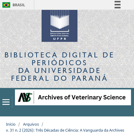
BRASIL
Simplifique!
Comunica BR
Participe
Acesso à informação
Legislação
BIBLIOTECA DIGITAL
DE
Canais
PERIÓDICOS
DA UNIVERSIDADE
FEDERAL DO PARANÁ
Início
/
Arquivos
/
v. 31 n. 2 (2026): Três Décadas de Ciência: A Vanguarda da Archives