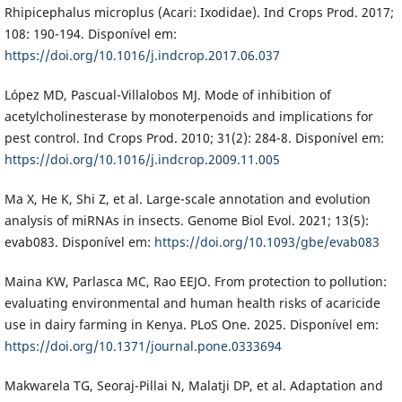
Rhipicephalus microplus (Acari: Ixodidae). Ind Crops Prod. 2017;
108: 190-194. Disponível em:
https://doi.org/10.1016/j.indcrop.2017.06.037
López MD, Pascual-Villalobos MJ. Mode of inhibition of
acetylcholinesterase by monoterpenoids and implications for
pest control. Ind Crops Prod. 2010; 31(2): 284-8. Disponível em:
https://doi.org/10.1016/j.indcrop.2009.11.005
Ma X, He K, Shi Z, et al. Large-scale annotation and evolution
analysis of miRNAs in insects. Genome Biol Evol. 2021; 13(5):
evab083. Disponível em:
https://doi.org/10.1093/gbe/evab083
Maina KW, Parlasca MC, Rao EEJO. From protection to pollution:
evaluating environmental and human health risks of acaricide
use in dairy farming in Kenya. PLoS One. 2025. Disponível em:
https://doi.org/10.1371/journal.pone.0333694
Makwarela TG, Seoraj-Pillai N, Malatji DP, et al. Adaptation and