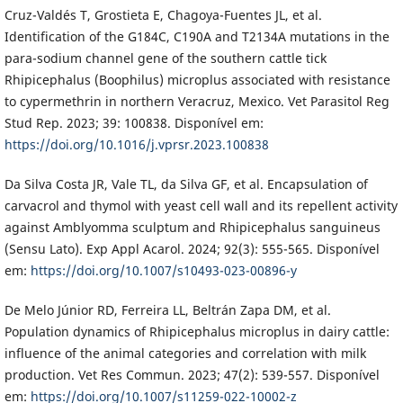
Cruz-Valdés T, Grostieta E, Chagoya-Fuentes JL, et al.
Identification of the G184C, C190A and T2134A mutations in the
para-sodium channel gene of the southern cattle tick
Rhipicephalus (Boophilus) microplus associated with resistance
to cypermethrin in northern Veracruz, Mexico. Vet Parasitol Reg
Stud Rep. 2023; 39: 100838. Disponível em:
https://doi.org/10.1016/j.vprsr.2023.100838
Da Silva Costa JR, Vale TL, da Silva GF, et al. Encapsulation of
carvacrol and thymol with yeast cell wall and its repellent activity
against Amblyomma sculptum and Rhipicephalus sanguineus
(Sensu Lato). Exp Appl Acarol. 2024; 92(3): 555-565. Disponível
em:
https://doi.org/10.1007/s10493-023-00896-y
De Melo Júnior RD, Ferreira LL, Beltrán Zapa DM, et al.
Population dynamics of Rhipicephalus microplus in dairy cattle:
influence of the animal categories and correlation with milk
production. Vet Res Commun. 2023; 47(2): 539-557. Disponível
em:
https://doi.org/10.1007/s11259-022-10002-z