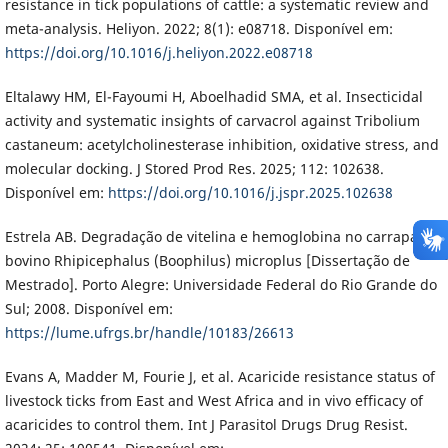
resistance in tick populations of cattle: a systematic review and
meta-analysis. Heliyon. 2022; 8(1): e08718. Disponível em:
https://doi.org/10.1016/j.heliyon.2022.e08718
Eltalawy HM, El-Fayoumi H, Aboelhadid SMA, et al. Insecticidal
activity and systematic insights of carvacrol against Tribolium
castaneum: acetylcholinesterase inhibition, oxidative stress, and
molecular docking. J Stored Prod Res. 2025; 112: 102638.
Disponível em:
https://doi.org/10.1016/j.jspr.2025.102638
Estrela AB. Degradação de vitelina e hemoglobina no carrapato
bovino Rhipicephalus (Boophilus) microplus [Dissertação de
Mestrado]. Porto Alegre: Universidade Federal do Rio Grande do
Sul; 2008. Disponível em:
https://lume.ufrgs.br/handle/10183/26613
Evans A, Madder M, Fourie J, et al. Acaricide resistance status of
livestock ticks from East and West Africa and in vivo efficacy of
acaricides to control them. Int J Parasitol Drugs Drug Resist.