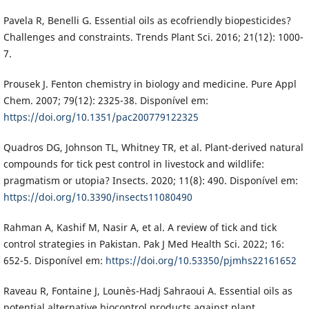
Pavela R, Benelli G. Essential oils as ecofriendly biopesticides?
Challenges and constraints. Trends Plant Sci. 2016; 21(12): 1000-
7.
Prousek J. Fenton chemistry in biology and medicine. Pure Appl
Chem. 2007; 79(12): 2325-38. Disponível em:
https://doi.org/10.1351/pac200779122325
Quadros DG, Johnson TL, Whitney TR, et al. Plant-derived natural
compounds for tick pest control in livestock and wildlife:
pragmatism or utopia? Insects. 2020; 11(8): 490. Disponível em:
https://doi.org/10.3390/insects11080490
Rahman A, Kashif M, Nasir A, et al. A review of tick and tick
control strategies in Pakistan. Pak J Med Health Sci. 2022; 16:
652-5. Disponível em:
https://doi.org/10.53350/pjmhs22161652
Raveau R, Fontaine J, Lounès-Hadj Sahraoui A. Essential oils as
potential alternative biocontrol products against plant