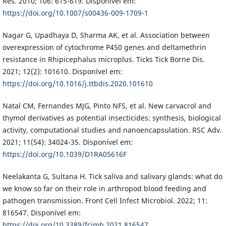
Res. 2010; 106: 615-619. Disponível em:
https://doi.org/10.1007/s00436-009-1709-1
Nagar G, Upadhaya D, Sharma AK, et al. Association between
overexpression of cytochrome P450 genes and deltamethrin
resistance in Rhipicephalus microplus. Ticks Tick Borne Dis.
2021; 12(2): 101610. Disponível em:
https://doi.org/10.1016/j.ttbdis.2020.101610
Natal CM, Fernandes MJG, Pinto NFS, et al. New carvacrol and
thymol derivatives as potential insecticides: synthesis, biological
activity, computational studies and nanoencapsulation. RSC Adv.
2021; 11(54): 34024-35. Disponível em:
https://doi.org/10.1039/D1RA05616F
Neelakanta G, Sultana H. Tick saliva and salivary glands: what do
we know so far on their role in arthropod blood feeding and
pathogen transmission. Front Cell Infect Microbiol. 2022; 11:
816547. Disponível em:
https://doi.org/10.3389/fcimb.2021.816547