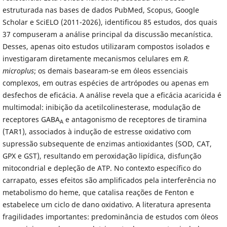
estruturada nas bases de dados PubMed, Scopus, Google
Scholar e SciELO (2011-2026), identificou 85 estudos, dos quais
37 compuseram a análise principal da discussão mecanística.
Desses, apenas oito estudos utilizaram compostos isolados e
investigaram diretamente mecanismos celulares em
R.
microplus
; os demais basearam-se em óleos essenciais
complexos, em outras espécies de artrópodes ou apenas em
desfechos de eficácia. A análise revela que a eficácia acaricida é
multimodal: inibição da acetilcolinesterase, modulação de
receptores GABA
e antagonismo de receptores de tiramina
A
(TAR1), associados à indução de estresse oxidativo com
supressão subsequente de enzimas antioxidantes (SOD, CAT,
GPX e GST), resultando em peroxidação lipídica, disfunção
mitocondrial e depleção de ATP. No contexto específico do
carrapato, esses efeitos são amplificados pela interferência no
metabolismo do heme, que catalisa reações de Fenton e
estabelece um ciclo de dano oxidativo. A literatura apresenta
fragilidades importantes: predominância de estudos com óleos