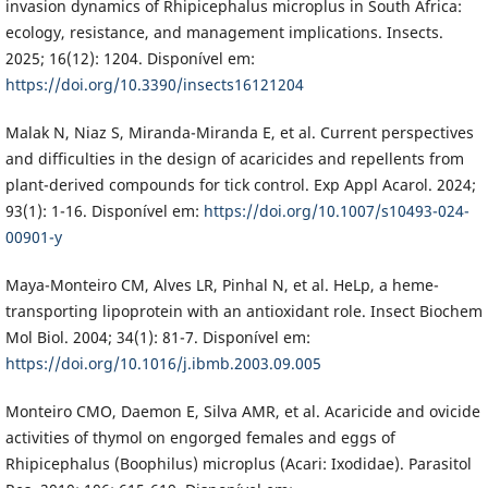
invasion dynamics of Rhipicephalus microplus in South Africa:
ecology, resistance, and management implications. Insects.
2025; 16(12): 1204. Disponível em:
https://doi.org/10.3390/insects16121204
Malak N, Niaz S, Miranda-Miranda E, et al. Current perspectives
and difficulties in the design of acaricides and repellents from
plant-derived compounds for tick control. Exp Appl Acarol. 2024;
93(1): 1-16. Disponível em:
https://doi.org/10.1007/s10493-024-
00901-y
Maya-Monteiro CM, Alves LR, Pinhal N, et al. HeLp, a heme-
transporting lipoprotein with an antioxidant role. Insect Biochem
Mol Biol. 2004; 34(1): 81-7. Disponível em:
https://doi.org/10.1016/j.ibmb.2003.09.005
Monteiro CMO, Daemon E, Silva AMR, et al. Acaricide and ovicide
activities of thymol on engorged females and eggs of
Rhipicephalus (Boophilus) microplus (Acari: Ixodidae). Parasitol