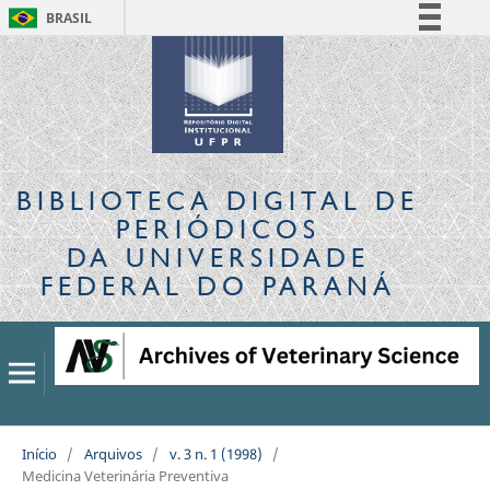
BRASIL
Simplifique!
Comunica BR
Participe
Acesso à informação
Legislação
BIBLIOTECA DIGITAL
DE
Canais
PERIÓDICOS
DA UNIVERSIDADE
FEDERAL DO PARANÁ
Início
/
Arquivos
/
v. 3 n. 1 (1998)
/
Medicina Veterinária Preventiva