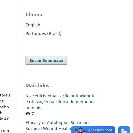
Idioma
English
Português (Brasil)
Enviar Submissão
:
Mais lidos
torais
N-acetilcisteína - ação antioxidante
 de
e utilização na clínica de pequenos
balho
animais
ob
71
o 4.0
Efficacy of Autologous Serum in
Surgical Wound Healing of Dogs
o com