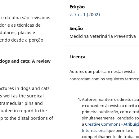
Edição
v. 7 n. 1 (2002)
e da ulna são revisados.
dor e as técnicas de
Seção
dulares, placas e
Medicina Veterinária Preventiva
lvendo desde a porção
Licença
 dogs and cats: A review
Autores que publicam nesta revista
concordam com os seguintes termos
actures in dogs and cats
s well as the surgical
Autores mantém os direitos au
intramedular pins and
e concedem à revista o direito
uated in regard to the
primeira publicação, com o tra
p to the distal portions of
simultaneamente licenciado s
a
Creative Commons - Atribuiçã
Internacional
que permite o
compartilhamento do trabalh