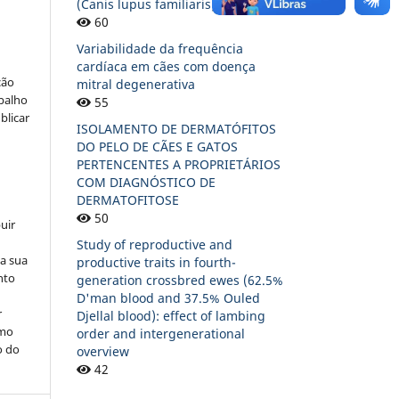
(Canis lupus familiaris)
60
Variabilidade da frequência
cardíaca em cães com doença
ção
mitral degenerativa
abalho
55
blicar
ISOLAMENTO DE DERMATÓFITOS
DO PELO DE CÃES E GATOS
PERTENCENTES A PROPRIETÁRIOS
COM DIAGNÓSTICO DE
DERMATOFITOSE
50
uir
Study of reproductive and
na sua
productive traits in fourth-
nto
generation crossbred ewes (62.5%
D'man blood and 37.5% Ouled
r
Djellal blood): effect of lambing
omo
order and intergenerational
o do
overview
42