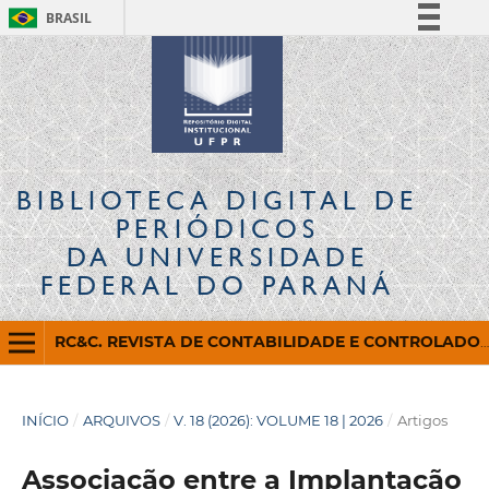
BRASIL
Simplifique!
Comunica BR
Participe
Acesso à informação
Legislação
BIBLIOTECA DIGITAL
DE
Canais
PERIÓDICOS
DA UNIVERSIDADE
FEDERAL DO PARANÁ
RC&C. REVISTA DE CONTABILIDADE E CONTROLADORIA
INÍCIO
/
ARQUIVOS
/
V. 18 (2026): VOLUME 18 | 2026
/
Artigos
Associação entre a Implantação