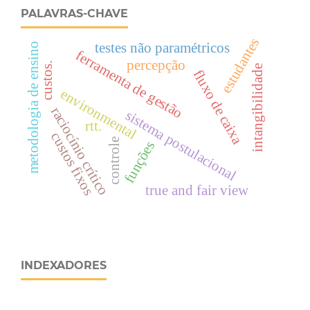
PALAVRAS-CHAVE
estudantes
testes não paramétricos
metodologia de ensino
ferramenta de gestão
percepção
custos.
intangibilidade
fluxo de caixa
environmental
raciocínio crítico
sistema postulacional
rtt.
custos fixos
controle
funções
true and fair view
INDEXADORES