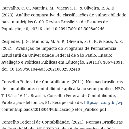
Carvalho, C. C., Martins, M., Viacava, F., & Oliveira, R. A. D.
(2023). Análise comparativa de classificações de vulnerabilidade
para municípios G100. Revista Brasileira de Estudos de
População, 40, e0246. doi: 10.20947/S0102-3098a0246
Cespedes, J. G., Minhoto, M. A. P., Oliveira, S. C. P., & Rosa, A. S.
(2021). Avaliação de impacto do Programa de Permanência
Estudantil da Universidade Federal de São Paulo. Ensaio:
Avaliação e Políticas Públicas em Educação, 29(113), 1067-1091.
doi: 10.1590/S0104-403620210002902418
Conselho Federal de Contabilidade. (2011). Normas brasileiras
de contabilidade: contabilidade aplicada ao setor público: NBCs
T 16.1 a 16.11. Brasília: Conselho Federal de Contabilidade,
Publicação eletrônica, 51. Recuperado de:
https://cfc.org.br/wp
content/uploads/2018/04/Publicacao_Setor_Publico.pdf
Conselho Federal de Contabilidade. (2021). Normas Brasileiras
de Contabilidade, NBC TSP 34, de 18 de novembro de 2021.