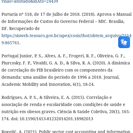
visao=anotado&idAto=24439
Portaria nº 518, de 17 de julho de 2018. (2018). Aprova o Manual
de Informações de Custos do Governo Federal – MIC. Brasília,
DF. Recuperado de
https://sisweb.tesouro.gov.br/apex/cosis/thot/obtem_arquivo/2514
9:865761
.
Portugal Junior, P. S., Alves, A. F., Frogeri, R. F., Oliveira, G. F.,
Piurcosky, F. P., Vivaldi, G. A. D., & Silva, R. A. (2020). A dinâmica
de correlação do PIB brasileiro com os componentes da
demanda: uma análise do período de 1996 a 2018. Journal,
Academic Mobility and Innovation, 6(1), 18-24.
Rodrigues, A. P. S., & Silveira, E. A. (2015). Correlação e
associação de renda e escolaridade com condições de saúde e
nutrição em obesos graves. Ciência & Saúde Coletiva, 20(1), 165-
174. doi: 10.1590/1413-81232014201.18982013
Rogošić, A. (2021). Public sector cost accounting and information