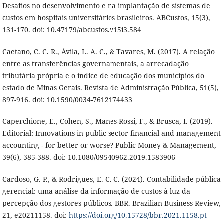
Desafios no desenvolvimento e na implantação de sistemas de
custos em hospitais universitários brasileiros. ABCustos, 15(3),
131-170. doi: 10.47179/abcustos.v15i3.584
Caetano, C. C. R., Ávila, L. A. C., & Tavares, M. (2017). A relação
entre as transferências governamentais, a arrecadação
tributária própria e o índice de educação dos municípios do
estado de Minas Gerais. Revista de Administração Pública, 51(5),
897-916. doi: 10.1590/0034-7612174433
Caperchione, E., Cohen, S., Manes-Rossi, F., & Brusca, I. (2019).
Editorial: Innovations in public sector financial and management
accounting - for better or worse? Public Money & Management,
39(6), 385-388. doi: 10.1080/09540962.2019.1583906
Cardoso, G. P., & Rodrigues, E. C. C. (2024). Contabilidade pública
gerencial: uma análise da informação de custos à luz da
percepção dos gestores públicos. BBR. Brazilian Business Review,
21, e20211158. doi:
https://doi.org/10.15728/bbr.2021.1158.pt