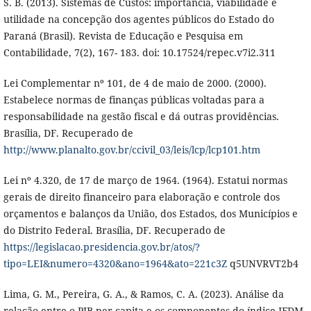
S. B. (2013). Sistemas de Custos: importância, viabilidade e
utilidade na concepção dos agentes públicos do Estado do
Paraná (Brasil). Revista de Educação e Pesquisa em
Contabilidade, 7(2), 167- 183. doi: 10.17524/repec.v7i2.311
Lei Complementar nº 101, de 4 de maio de 2000. (2000).
Estabelece normas de finanças públicas voltadas para a
responsabilidade na gestão fiscal e dá outras providências.
Brasília, DF. Recuperado de
http://www.planalto.gov.br/ccivil_03/leis/lcp/lcp101.htm
Lei nº 4.320, de 17 de março de 1964. (1964). Estatui normas
gerais de direito financeiro para elaboração e controle dos
orçamentos e balanços da União, dos Estados, dos Municípios e
do Distrito Federal. Brasília, DF. Recuperado de
https://legislacao.presidencia.gov.br/atos/?
tipo=LEI&numero=4320&ano=1964&ato=221c3Z
q5UNVRVT2b4
Lima, G. M., Pereira, G. A., & Ramos, C. A. (2023). Análise da
relação entre o PIB per capita e os componentes do índice IFDM