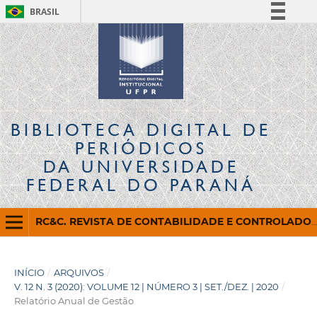
BRASIL
Simplifique!
Comunica BR
Participe
Acesso à informação
Legislação
BIBLIOTECA DIGITAL
DE
Canais
PERIÓDICOS
DA UNIVERSIDADE
FEDERAL DO PARANÁ
RC&C. REVISTA DE CONTABILIDADE E CONTROLADORIA
INÍCIO
/
ARQUIVOS
/
V. 12 N. 3 (2020): VOLUME 12 | NÚMERO 3 | SET./DEZ. | 2020
/
Relatório Anual de Gestão