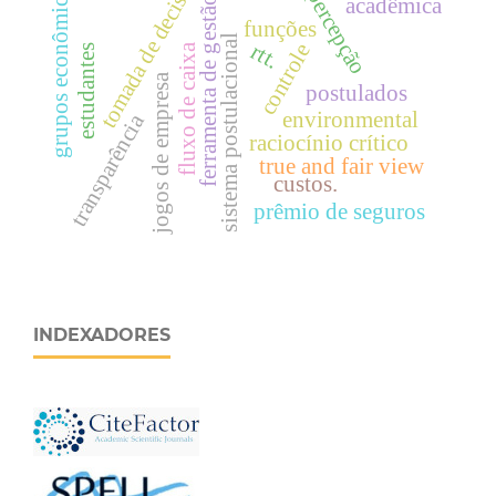
tomada de decisão.
grupos econômicos
percepção
acadêmica
ferramenta de gestão
funções
sistema postulacional
rtt.
controle
fluxo de caixa
estudantes
jogos de empresa
postulados
environmental
transparência
raciocínio crítico
true and fair view
custos.
prêmio de seguros
INDEXADORES