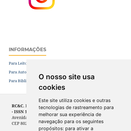
INFORMAÇÕES
Para Leitores
Para Autores
O nosso site usa
Para Bibliotecários
cookies
Este site utiliza cookies e outras
RC&C. Revista de Contabilidade e Controladoria
tecnologias de rastreamento para
- ISSN 1984-6266
melhorar sua experiência de
Avenida Prefeito Lothário Meissner, 632 - Campus III
navegação para os seguintes
CEP 80210-070, Curitiba, PR, Brasil
propósitos:
para ativar a