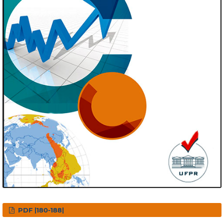
PDF |180-188|