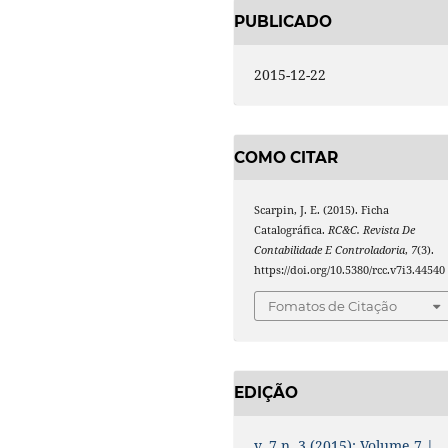
PUBLICADO
2015-12-22
COMO CITAR
Scarpin, J. E. (2015). Ficha
Catalográfica.
RC&C. Revista De
Contabilidade E Controladoria
,
7
(3).
https://doi.org/10.5380/rcc.v7i3.44540
Fomatos de Citação
EDIÇÃO
v. 7 n. 3 (2015): Volume 7 |