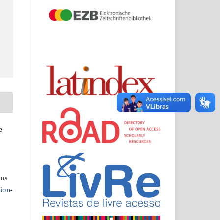
e
uma
ion-