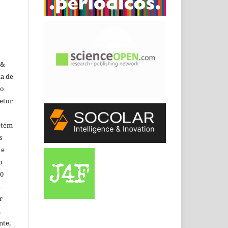
 &
ma de
do
etor
etém
s
 e
o
.0
-
r
,
nte,