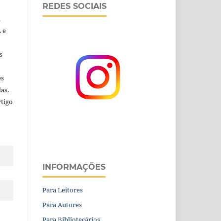
REDES SOCIAIS
a
 e
s
es
as.
rtigo
INFORMAÇÕES
Para Leitores
Para Autores
Para Bibliotecários