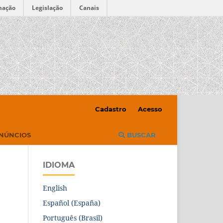
mação
Legislação
Canais
Cadastro
Acesso
NÚNCIOS
BUSCAR
IDIOMA
English
Español (España)
Português (Brasil)