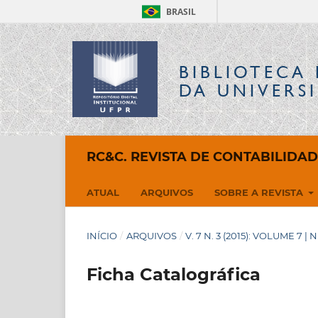
BRASIL
BIBLIOTECA 
DA UNIVERS
RC&C. REVISTA DE CONTABILIDA
ATUAL
ARQUIVOS
SOBRE A REVISTA
INÍCIO
/
ARQUIVOS
/
V. 7 N. 3 (2015): VOLUME 7 | 
Ficha Catalográfica