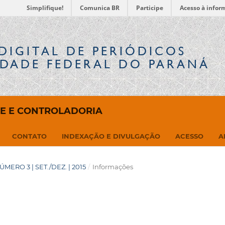
Simplifique!
Comunica BR
Participe
Acesso à infor
DIGITAL
DE PERIÓDICOS
IDADE FEDERAL DO PARANÁ
DE E CONTROLADORIA
CONTATO
INDEXAÇÃO E DIVULGAÇÃO
ACESSO
A
NÚMERO 3 | SET./DEZ. | 2015
/
Informações