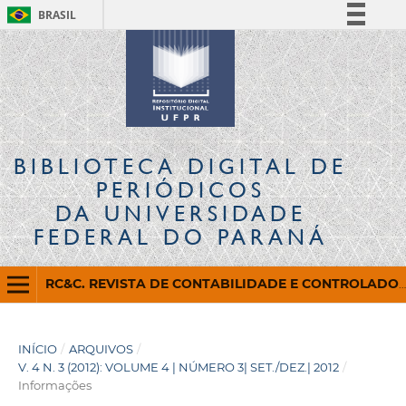
BRASIL
Simplifique!
Comunica BR
Participe
Acesso à informação
Legislação
BIBLIOTECA DIGITAL
DE
Canais
PERIÓDICOS
DA UNIVERSIDADE
FEDERAL DO PARANÁ
RC&C. REVISTA DE CONTABILIDADE E CONTROLADORIA
INÍCIO
/
ARQUIVOS
/
V. 4 N. 3 (2012): VOLUME 4 | NÚMERO 3| SET./DEZ.| 2012
/
Informações