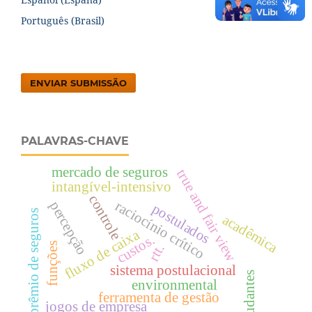
Português (Brasil)
ENVIAR SUBMISSÃO
PALAVRAS-CHAVE
mercado de seguros
true and fair view
intangível-intensivo
controle
raciocínio crítico
percepção
postulados
prêmio de seguros
acadêmica
fluxo de caixa
custos.
funções
rtt.
sistema postulacional
estudantes
environmental
ferramenta de gestão
jogos de empresa