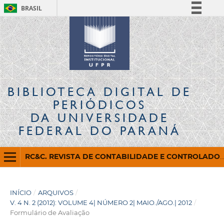
BRASIL
Simplifique!
Comunica BR
Participe
Acesso à informação
Legislação
BIBLIOTECA DIGITAL
DE
Canais
PERIÓDICOS
DA UNIVERSIDADE
FEDERAL DO PARANÁ
RC&C. REVISTA DE CONTABILIDADE E CONTROLADORIA
INÍCIO
/
ARQUIVOS
/
V. 4 N. 2 (2012): VOLUME 4| NÚMERO 2| MAIO./AGO.| 2012
/
Formulário de Avaliação