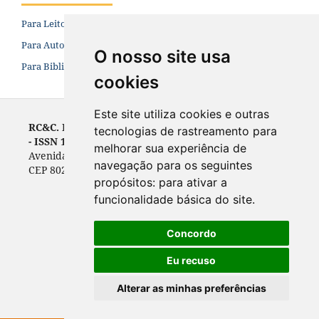
Para Leitores
Para Autores
O nosso site usa
Para Bibliotecários
cookies
Este site utiliza cookies e outras
RC&C. Revista de Contabilidade e Controladoria
tecnologias de rastreamento para
- ISSN 1984-6266
melhorar sua experiência de
Avenida Prefeito Lothário Meissner, 632 - Campus III
navegação para os seguintes
CEP 80210-070, Curitiba, PR, Brasil
propósitos:
para ativar a
funcionalidade básica do site
.
Concordo
Eu recuso
Alterar as minhas preferências