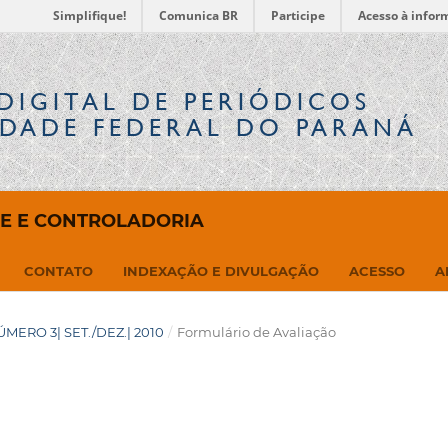
Simplifique!
Comunica BR
Participe
Acesso à infor
DIGITAL
DE PERIÓDICOS
IDADE FEDERAL DO PARANÁ
DE E CONTROLADORIA
CONTATO
INDEXAÇÃO E DIVULGAÇÃO
ACESSO
A
NÚMERO 3| SET./DEZ.| 2010
/
Formulário de Avaliação