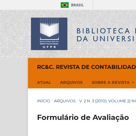
BRASIL
BIBLIOTECA 
DA UNIVERS
RC&C. REVISTA DE CONTABILIDA
ATUAL
ARQUIVOS
SOBRE A REVISTA
INÍCIO
/
ARQUIVOS
/
V. 2 N. 3 (2010): VOLUME 2| 
Formulário de Avaliação