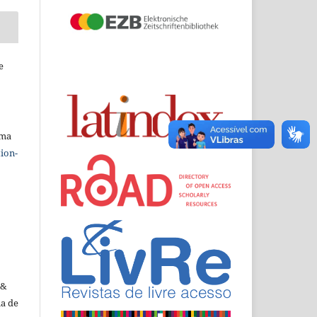
e
uma
ion-
 &
ma de