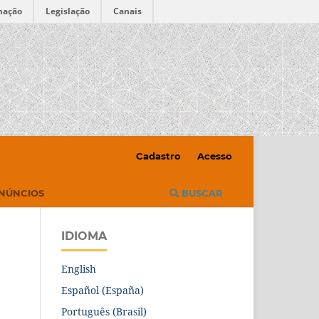
mação
Legislação
Canais
Cadastro
Acesso
NÚNCIOS
BUSCAR
IDIOMA
English
Español (España)
Português (Brasil)