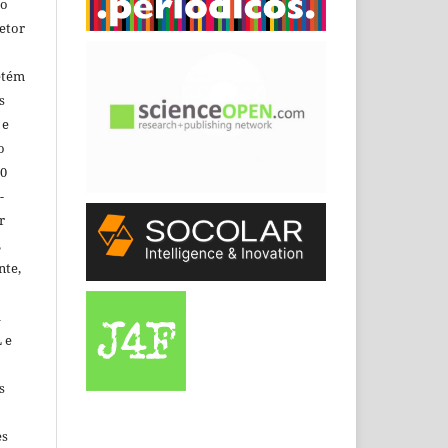
do
etor
etém
s
 e
o
.0
-
r
,
nte,
a
 e
s
es