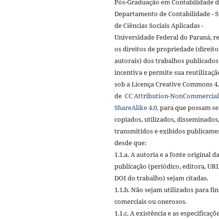
Pós-Graduação em Contabilidade 
Departamento de Contabilidade - S
de Ciências Sociais Aplicadas -
Universidade Federal do Paraná, r
os direitos de propriedade (direito
autorais) dos trabalhos publicados
incentiva e permite sua reutilizaçã
sob a Licença Creative Commons 4
de
CC Attribution-NonCommercial
ShareAlike 4.0,
para que possam se
copiados, utilizados, disseminados
transmitidos e exibidos publicame
desde que:
1.1.a. A autoria e a fonte original d
publicação (periódico, editora, URL
DOI do trabalho) sejam citadas.
1.1.b. Não sejam utilizados para fin
comerciais ou onerosos.
1.1.c. A existência e as especificaçõ