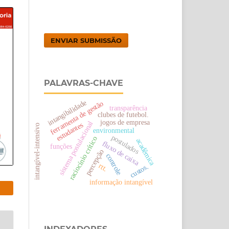
ENVIAR SUBMISSÃO
PALAVRAS-CHAVE
intangibilidade
ferramenta de gestão
transparência
clubes de futebol.
jogos de empresa
sistema postulacional
estudantes
intangível-intensivo
environmental
postulados
raciocínio crítico
acadêmica
fluxo de caixa
funções
percepção
controle
rtt.
custos.
informação intangível