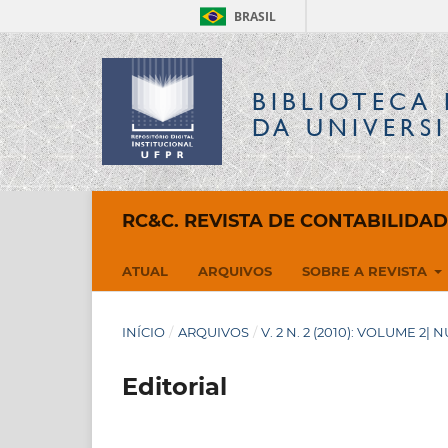
BRASIL
BIBLIOTECA 
DA UNIVERS
RC&C. REVISTA DE CONTABILIDA
ATUAL
ARQUIVOS
SOBRE A REVISTA
INÍCIO
/
ARQUIVOS
/
V. 2 N. 2 (2010): VOLUME 2|
Editorial