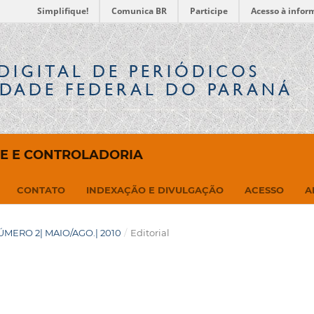
Simplifique!
Comunica BR
Participe
Acesso à infor
DIGITAL
DE PERIÓDICOS
IDADE FEDERAL DO PARANÁ
DE E CONTROLADORIA
CONTATO
INDEXAÇÃO E DIVULGAÇÃO
ACESSO
A
 NÚMERO 2| MAIO/AGO.| 2010
/
Editorial