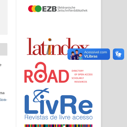
e
uma
ion-