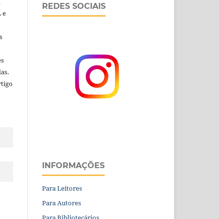
a
REDES SOCIAIS
 e
s
es
as.
rtigo
INFORMAÇÕES
Para Leitores
Para Autores
Para Bibliotecários