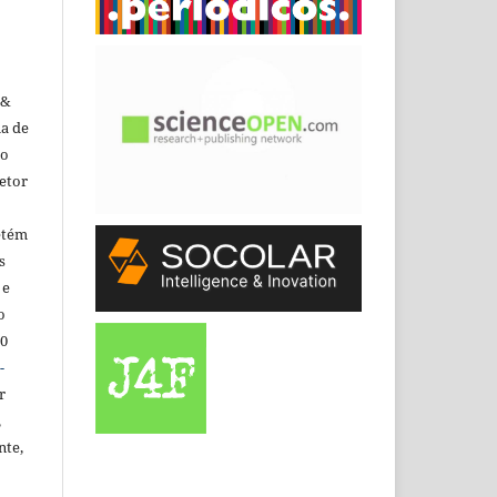
 &
ma de
do
etor
etém
s
 e
o
.0
-
r
,
nte,