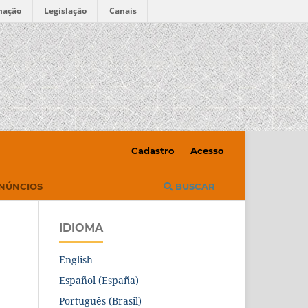
mação
Legislação
Canais
Cadastro
Acesso
NÚNCIOS
BUSCAR
IDIOMA
English
Español (España)
Português (Brasil)