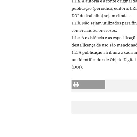
1.1.a. A autoria e a fonte original d
publicação (periódico, editora, URL
DOI do trabalho) sejam citadas.
1.1.b. Não sejam utilizados para fin
comerciais ou onerosos.
1.1.c. A existência e as especificaçõ
desta licença de uso são mencionad
1.2. A publicação atribuirá a cada a
um Identificador de Objeto Digital
(DOI).