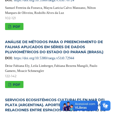
DOI:
https://doi.org/10.5380/raega.v51i0.70724
Samuel Ferreira da Fonseca, Mayra Laricia Calvo Manzano, Nilton
Marques de Oliveira, Rodolfo Alves da Luz
102-121
PDF
ANÁLISE DE MÉTODOS PARA O PREENCHIMENTO DE
FALHAS APLICADOS EM SÉRIES DE DADOS
PLUVIOMÉTRICOS DO ESTADO DO PARANÁ (BRASIL)
DOI:
https://doi.org/10.5380/raega.v51i0.72944
Deise Fabiana Ely, Leila Limberger, Fabiana Bezerra Mangili, Paulo
Gamero, Moacir Schmengler
122-142
PDF
SERVICIOS ECOSISTÉMICOS CULTURALES EN MAR DEL
PLATA (ARGENTINA). APORTES AL ESTUDIO DE LAS
RELACIONES ENTRE ESPACIOS VERDES Y CALIDAD DE