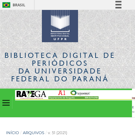
BRASIL
Simplifique!
Comunica BR
Participe
Acesso à informação
Legislação
BIBLIOTECA DIGITAL
DE
Canais
PERIÓDICOS
DA UNIVERSIDADE
FEDERAL DO PARANÁ
INÍCIO
/
ARQUIVOS
/
v. 51 (2021)