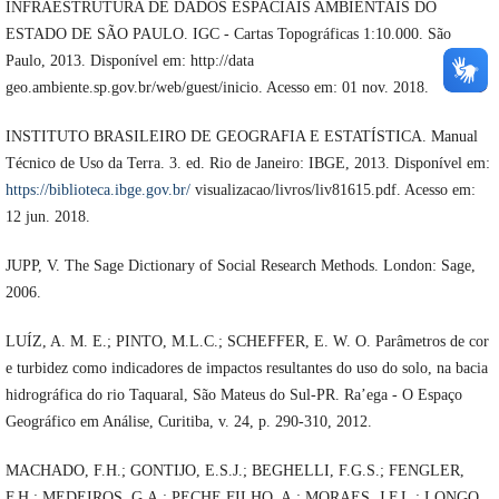
INFRAESTRUTURA DE DADOS ESPACIAIS AMBIENTAIS DO
ESTADO DE SÃO PAULO. IGC - Cartas Topográficas 1:10.000. São
Paulo, 2013. Disponível em: http://data
geo.ambiente.sp.gov.br/web/guest/inicio. Acesso em: 01 nov. 2018.
INSTITUTO BRASILEIRO DE GEOGRAFIA E ESTATÍSTICA. Manual
Técnico de Uso da Terra. 3. ed. Rio de Janeiro: IBGE, 2013. Disponível em:
https://biblioteca.ibge.gov.br/
visualizacao/livros/liv81615.pdf. Acesso em:
12 jun. 2018.
JUPP, V. The Sage Dictionary of Social Research Methods. London: Sage,
2006.
LUÍZ, A. M. E.; PINTO, M.L.C.; SCHEFFER, E. W. O. Parâmetros de cor
e turbidez como indicadores de impactos resultantes do uso do solo, na bacia
hidrográfica do rio Taquaral, São Mateus do Sul-PR. Ra’ega - O Espaço
Geográfico em Análise, Curitiba, v. 24, p. 290-310, 2012.
MACHADO, F.H.; GONTIJO, E.S.J.; BEGHELLI, F.G.S.; FENGLER,
F.H.; MEDEIROS, G.A.; PECHE FILHO, A.; MORAES, J.F.L.; LONGO,