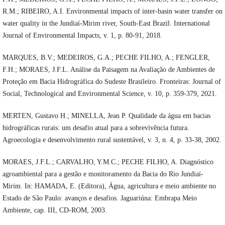
R.M.; RIBEIRO, A.I. Environmental impacts of inter-basin water transfer on
water quality in the Jundiaí-Mirim river, South-East Brazil. International
Journal of Environmental Impacts, v. 1, p. 80-91, 2018.
MARQUES, B.V.; MEDEIROS, G.A.; PECHE FILHO, A.; FENGLER,
F.H.; MORAES, J.F.L. Análise da Paisagem na Avaliação de Ambientes de
Proteção em Bacia Hidrográfica do Sudeste Brasileiro. Fronteiras: Journal of
Social, Technological and Environmental Science, v. 10, p. 359-379, 2021.
MERTEN, Gustavo H.; MINELLA, Jean P. Qualidade da água em bacias
hidrográficas rurais: um desafio atual para a sobrevivência futura.
Agroecologia e desenvolvimento rural sustentável, v. 3, n. 4, p. 33-38, 2002.
MORAES, J.F.L.; CARVALHO, Y.M.C.; PECHE FILHO, A. Diagnóstico
agroambiental para a gestão e monitoramento da Bacia do Rio Jundiaí-
Mirim. In: HAMADA, E. (Editora), Água, agricultura e meio ambiente no
Estado de São Paulo: avanços e desafios. Jaguariúna: Embrapa Meio
Ambiente, cap. III, CD-ROM, 2003.