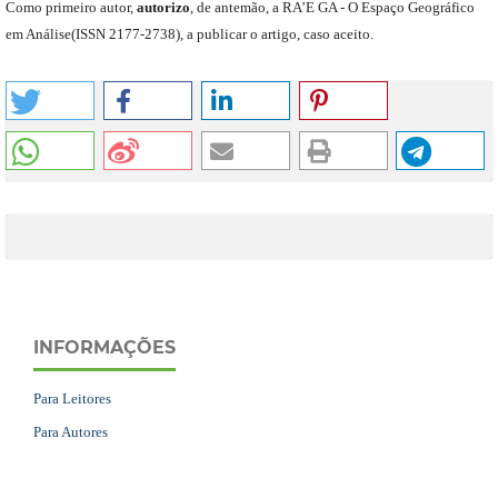
C
omo primeiro autor
,
a
utorizo
,
de antemão,
a RA’E GA -
O Espaço Geográfico
em Análise
(
ISSN 2177-2738
)
,
a publicar o artigo, caso aceito.
INFORMAÇÕES
Para Leitores
Para Autores