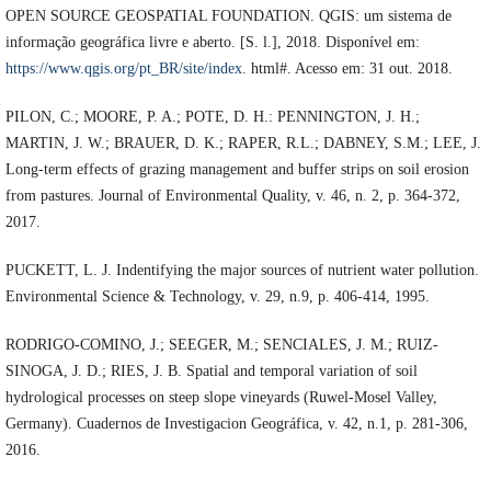
OPEN SOURCE GEOSPATIAL FOUNDATION. QGIS: um sistema de
informação geográfica livre e aberto. [S. l.], 2018. Disponível em:
https://www.qgis.org/pt_BR/site/index
. html#. Acesso em: 31 out. 2018.
PILON, C.; MOORE, P. A.; POTE, D. H.: PENNINGTON, J. H.;
MARTIN, J. W.; BRAUER, D. K.; RAPER, R.L.; DABNEY, S.M.; LEE, J.
Long-term effects of grazing management and buffer strips on soil erosion
from pastures. Journal of Environmental Quality, v. 46, n. 2, p. 364-372,
2017.
PUCKETT, L. J. Indentifying the major sources of nutrient water pollution.
Environmental Science & Technology, v. 29, n.9, p. 406-414, 1995.
RODRIGO-COMINO, J.; SEEGER, M.; SENCIALES, J. M.; RUIZ-
SINOGA, J. D.; RIES, J. B. Spatial and temporal variation of soil
hydrological processes on steep slope vineyards (Ruwel-Mosel Valley,
Germany). Cuadernos de Investigacion Geográfica, v. 42, n.1, p. 281-306,
2016.