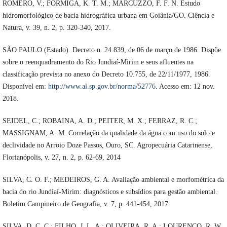
ROMERO, V.; FORMIGA, K. T. M.; MARCUZZO, F. F. N. Estudo
hidromorfológico de bacia hidrográfica urbana em Goiânia/GO. Ciência e
Natura, v. 39, n. 2, p. 320-340, 2017.
SÃO PAULO (Estado). Decreto n. 24.839, de 06 de março de 1986. Dispõe
sobre o reenquadramento do Rio Jundiaí-Mirim e seus afluentes na
classificação prevista no anexo do Decreto 10.755, de 22/11/1977, 1986.
Disponível em:
http://www.al.sp.gov.br/norma/52776
. Acesso em: 12 nov.
2018.
SEIDEL, C.; ROBAINA, A. D.; PEITER, M. X.; FERRAZ, R. C.;
MASSIGNAM, A. M. Correlação da qualidade da água com uso do solo e
declividade no Arroio Doze Passos, Ouro, SC. Agropecuária Catarinense,
Florianópolis, v. 27, n. 2, p. 62-69, 2014
SILVA, C. O. F.; MEDEIROS, G. A. Avaliação ambiental e morfométrica da
bacia do rio Jundiaí-Mirim: diagnósticos e subsídios para gestão ambiental.
Boletim Campineiro de Geografia, v. 7, p. 441-454, 2017.
SILVA, D. C. C.; FILHO, J. L. A.; OLIVEIRA, R. A.; LOURENÇO, R. W.