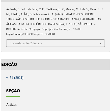
Andrade, E. de L., de Faria, C. C., Takikawa, B. Y., Manoel, M. P. da S., Júnior, L. P.
M., Ribeiro, A. Írio, & de Medeiros, G. A. (2021). IMPACTO DOS FATORES
TOPOGRÁFICOS E DO USO E COBERTURA DA TERRA NA QUALIDADE DAS
ÁGUAS DA BACIA DO CÓRREGO DA ROSEIRA, JUNDIAÍ, SÃO PAULO –
BRASIL.
Ra’e Ga: O Espaço Geográfico Em Análise
,
51
, 58–80.
https://doi.org/10.5380/raega.v51i0.70081
Fomatos de Citação
EDIÇÃO
v. 51 (2021)
SEÇÃO
Artigos