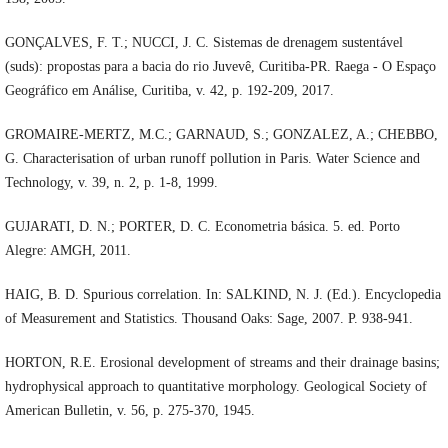
GONÇALVES, F. T.; NUCCI, J. C. Sistemas de drenagem sustentável
(suds): propostas para a bacia do rio Juvevê, Curitiba-PR. Raega - O Espaço
Geográfico em Análise, Curitiba, v. 42, p. 192-209, 2017.
GROMAIRE-MERTZ, M.C.; GARNAUD, S.; GONZALEZ, A.; CHEBBO,
G. Characterisation of urban runoff pollution in Paris. Water Science and
Technology, v. 39, n. 2, p. 1-8, 1999.
GUJARATI, D. N.; PORTER, D. C. Econometria básica. 5. ed. Porto
Alegre: AMGH, 2011.
HAIG, B. D. Spurious correlation. In: SALKIND, N. J. (Ed.). Encyclopedia
of Measurement and Statistics. Thousand Oaks: Sage, 2007. P. 938-941.
HORTON, R.E. Erosional development of streams and their drainage basins;
hydrophysical approach to quantitative morphology. Geological Society of
American Bulletin, v. 56, p. 275-370, 1945.