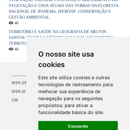
VEGETAÇÃO E USOS ATUAIS DAS TERRAS DA FLORESTA
NACIONAL DE IPANEMA, IPERÓ/SP: CONSERVAÇÃO E
GESTÃO AMBIENTAL
46
TERRITÓRIO E SAÚDE NA GEOGRAFIA DE MILTON
SANTOS: TEORIA E MÉTODO PARA O PLANEJAMENTO
TERRITORIAL DO SISTEMA ÚNICO DE SAÚDE NO BRASIL
40
O nosso site usa
cookies
_____________________________________________
Este site utiliza cookies e outras
ISSN (IMPRESSO) 1516-4136 até 2008
tecnologias de rastreamento para
melhorar sua experiência de
ISSN (ELETRÔNICO) 2177-2738 a partir de 2009
navegação para os seguintes
SJR
propósitos:
para ativar a
funcionalidade básica do site
.
Concordo