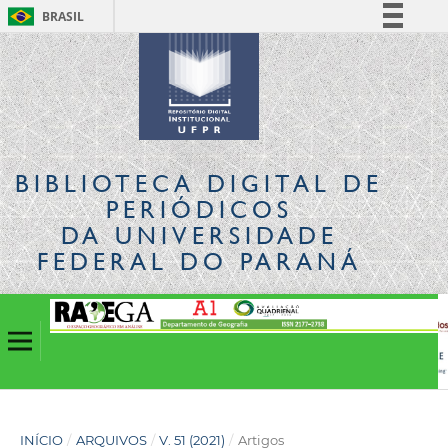
BRASIL
Simplifique!
Comunica BR
Participe
Acesso à informação
Legislação
BIBLIOTECA DIGITAL
DE
Canais
PERIÓDICOS
DA UNIVERSIDADE
FEDERAL DO PARANÁ
INÍCIO
/
ARQUIVOS
/
V. 51 (2021)
/
Artigos