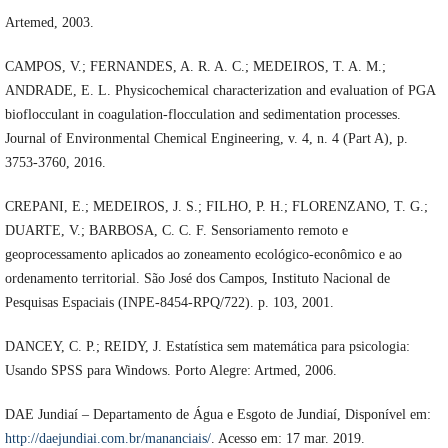
Artemed, 2003.
CAMPOS, V.; FERNANDES, A. R. A. C.; MEDEIROS, T. A. M.;
ANDRADE, E. L. Physicochemical characterization and evaluation of PGA
bioflocculant in coagulation-flocculation and sedimentation processes.
Journal of Environmental Chemical Engineering, v. 4, n. 4 (Part A), p.
3753-3760, 2016.
CREPANI, E.; MEDEIROS, J. S.; FILHO, P. H.; FLORENZANO, T. G.;
DUARTE, V.; BARBOSA, C. C. F. Sensoriamento remoto e
geoprocessamento aplicados ao zoneamento ecológico-econômico e ao
ordenamento territorial. São José dos Campos, Instituto Nacional de
Pesquisas Espaciais (INPE-8454-RPQ/722). p. 103, 2001.
DANCEY, C. P.; REIDY, J. Estatística sem matemática para psicologia:
Usando SPSS para Windows. Porto Alegre: Artmed, 2006.
DAE Jundiaí – Departamento de Água e Esgoto de Jundiaí, Disponível em:
http://daejundiai.com.br/mananciais/
. Acesso em: 17 mar. 2019.