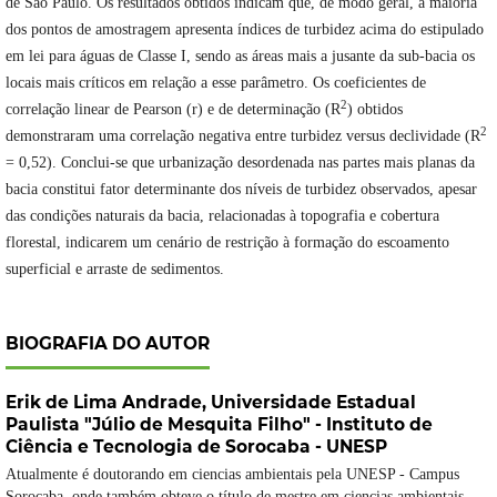
de São Paulo. Os resultados obtidos indicam que, de modo geral, a maioria
dos pontos de amostragem apresenta índices de turbidez acima do estipulado
em lei para águas de Classe I, sendo as áreas mais a jusante da sub-bacia os
locais mais críticos em relação a esse parâmetro. Os coeficientes de
2
correlação linear de Pearson (r) e de determinação (R
) obtidos
2
demonstraram uma correlação negativa entre turbidez versus declividade (R
= 0,52). Conclui-se que urbanização desordenada nas partes mais planas da
bacia constitui fator determinante dos níveis de turbidez observados, apesar
das condições naturais da bacia, relacionadas à topografia e cobertura
florestal, indicarem um cenário de restrição à formação do escoamento
superficial e arraste de sedimentos.
BIOGRAFIA DO AUTOR
Erik de Lima Andrade,
Universidade Estadual
Paulista "Júlio de Mesquita Filho" - Instituto de
Ciência e Tecnologia de Sorocaba - UNESP
Atualmente é doutorando em ciencias ambientais pela UNESP - Campus
Sorocaba, onde também obteve o título de mestre em ciencias ambientais,