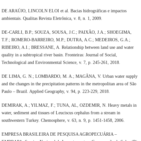
DE ARAÚJO, LINCOLN ELOI et al. Bacias hidrográficas e impactos
ambientais. Qualitas Revista Eletrônica, v. 8, n. 1, 2009.
DE-CARLI, B.P.; SOUZA, SOUSA, J.C.; PAIXÃO, J.A.; SHOEGIMA,
T.F.; ROMERO-BARREIRO, M.P.; DUTRA, A.C.; MEDEIROS, G.A.;
RIBEIRO, A.I.; BRESSANE, A. Relationship between land use and water
quality in a subtropical river basin. Fronteiras: Journal of Social,
Technological and Environmental Science, v. 7, p. 245-261, 2018.
DE LIMA, G. N.; LOMBARDO, M. A.; MAGÃNA, V. Urban water supply
and the changes in the precipitation patterns in the metropolitan area of São
Paulo – Brazil. Applied Geography, v. 94, p. 223-229, 2018.
DEMIRAK, A.; YILMAZ, F.; TUNA, AL, OZDEMIR, N. Heavy metals in
water, sediment and tissues of Leuciscus cephalus from a stream in
southwestern Turkey. Chemosphere, v. 63, n. 9, p. 1451-1458, 2006.
EMPRESA BRASILEIRA DE PESQUISA AGROPECUÁRIA –