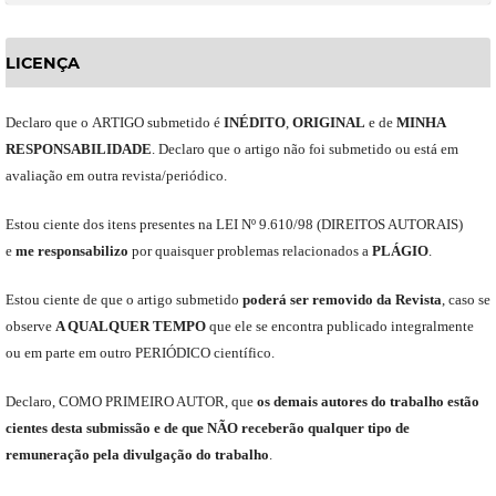
LICENÇA
Declaro
que o
ARTIGO
submetido
é
INÉDITO
,
ORIGINAL
e
de
MINHA
RESPONSABILIDADE
.
Declaro que o artigo não foi submetido ou está em
avaliação em outra revista/periódico.
Est
ou
ciente dos itens presentes na LEI Nº 9.610
/
98 (DIREITOS AUTORAIS)
e
me
responsabili
z
o
por quaisquer problemas relacionados a
PLÁGIO
.
E
stou
ciente de que o artigo submetido
poderá ser removido da Revista
,
caso se
observe
A QUALQUER TEMPO
que
ele
se encontra publicado integralmente
ou em parte em outro
PERIÓDICO
científico.
Declaro
,
COMO PRIMEIRO AUTOR
,
que
os
demais
autores do trabalho estão
cientes de
sta
submiss
ão e
de
que
NÃO
receberão qualquer tipo de
remuneração pela divulgação do trabalho
.