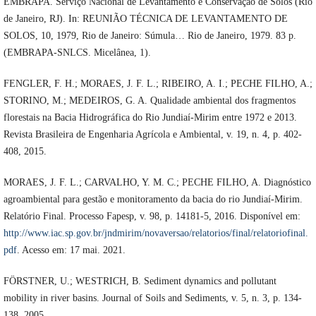
EMBRAPA. Serviço Nacional de Levantamento e Conservação de Solos (Rio
de Janeiro, RJ). In: REUNIÃO TÉCNICA DE LEVANTAMENTO DE
SOLOS, 10, 1979, Rio de Janeiro: Súmula… Rio de Janeiro, 1979. 83 p.
(EMBRAPA-SNLCS. Micelânea, 1).
FENGLER, F. H.; MORAES, J. F. L.; RIBEIRO, A. I.; PECHE FILHO, A.;
STORINO, M.; MEDEIROS, G. A. Qualidade ambiental dos fragmentos
florestais na Bacia Hidrográfica do Rio Jundiaí-Mirim entre 1972 e 2013.
Revista Brasileira de Engenharia Agrícola e Ambiental, v. 19, n. 4, p. 402-
408, 2015.
MORAES, J. F. L.; CARVALHO, Y. M. C.; PECHE FILHO, A. Diagnóstico
agroambiental para gestão e monitoramento da bacia do rio Jundiaí-Mirim.
Relatório Final. Processo Fapesp, v. 98, p. 14181-5, 2016. Disponível em:
http://www.iac.sp.gov.br/jndmirim/novaversao/relatorios/final/relatoriofinal.
pdf
. Acesso em: 17 mai. 2021.
FÖRSTNER, U.; WESTRICH, B. Sediment dynamics and pollutant
mobility in river basins. Journal of Soils and Sediments, v. 5, n. 3, p. 134-
138, 2005.