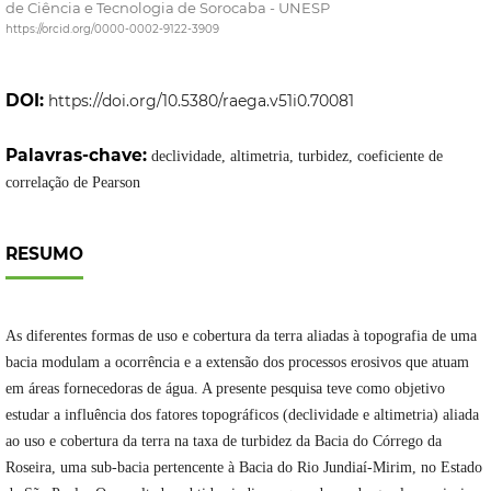
de Ciência e Tecnologia de Sorocaba - UNESP
https://orcid.org/0000-0002-9122-3909
DOI:
https://doi.org/10.5380/raega.v51i0.70081
Palavras-chave:
declividade, altimetria, turbidez, coeficiente de
correlação de Pearson
RESUMO
As diferentes formas de uso e cobertura da terra aliadas à topografia de uma
bacia modulam a ocorrência e a extensão dos processos erosivos que atuam
em áreas fornecedoras de água. A presente pesquisa teve como objetivo
estudar a influência dos fatores topográficos (declividade e altimetria) aliada
ao uso e cobertura da terra na taxa de turbidez da Bacia do Córrego da
Roseira, uma sub-bacia pertencente à Bacia do Rio Jundiaí-Mirim, no Estado