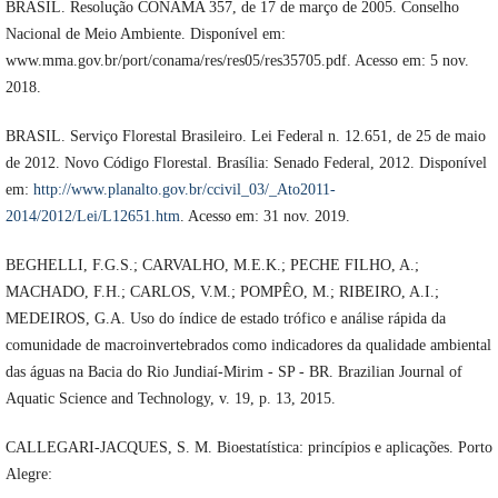
BRASIL. Resolução CONAMA 357, de 17 de março de 2005. Conselho
Nacional de Meio Ambiente. Disponível em:
www.mma.gov.br/port/conama/res/res05/res35705.pdf. Acesso em: 5 nov.
2018.
BRASIL. Serviço Florestal Brasileiro. Lei Federal n. 12.651, de 25 de maio
de 2012. Novo Código Florestal. Brasília: Senado Federal, 2012. Disponível
em:
http://www.planalto.gov.br/ccivil_03/_Ato2011-
2014/2012/Lei/L12651.htm
. Acesso em: 31 nov. 2019.
BEGHELLI, F.G.S.; CARVALHO, M.E.K.; PECHE FILHO, A.;
MACHADO, F.H.; CARLOS, V.M.; POMPÊO, M.; RIBEIRO, A.I.;
MEDEIROS, G.A. Uso do índice de estado trófico e análise rápida da
comunidade de macroinvertebrados como indicadores da qualidade ambiental
das águas na Bacia do Rio Jundiaí-Mirim - SP - BR. Brazilian Journal of
Aquatic Science and Technology, v. 19, p. 13, 2015.
CALLEGARI-JACQUES, S. M. Bioestatística: princípios e aplicações. Porto
Alegre: