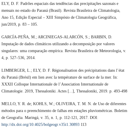
ELY, D. F. Padrões espaciais das tendências das precipitações sazonais e
mensais no estado do Paraná (Brasil). Revista Brasileira de Climatologia,
Ano 15, Edição Especial – XIII Simpósio de Climatologia Geográfica,
jun/2019, p. 83 – 105.
GARCÍA-PEÑA, M.; ARCINIEGAS-ALARCÓN, S.; BARBIN, D.
Imputação de dados climáticos utilizando a decomposição por valores
singulares: uma comparação empírica. Revista Brasileira de Meteorologia, v.
4, p. 527–536, 2014.
LIMBERGER, L.; ELY, D. F. Régionalisation des précipitations dans l’état
du Paraná (Brésil) em lien avec la température de surface de la mer. In:
XXXII Colloque Internationale de l’Association Internationale de
Climatologie. 2019, Thessaloniki. Actes [...], Thessaloniki, 2019. p. 493-498
MELLO, Y. R. de; KOHLS, W.; OLIVEIRA, T. M. N. de Uso de diferentes
métodos para o preenchimento de falhas em estações pluviométricas. Boletim
de Geografia. Maringá, v. 35, n. 1, p. 112-121, 2017. DOI:
http://dx.doi.org/10.4025/bolgeogr.v35i1.30893
113