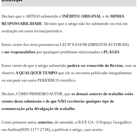
Declaro
que o
ARTIGO
submetido
é
INÉDITO
,
ORIGINAL
e
de
MINHA
RESPONSABILIDADE
.
Declaro que o artigo não foi submetido ou está em
avaliação em outra revista/periódico.
Est
ou
ciente dos itens presentes na LEI Nº 9.610
/
98 (DIREITOS AUTORAIS)
e
me
responsabili
z
o
por quaisquer problemas relacionados a
PLÁGIO
.
E
stou
ciente de que o artigo submetido
poderá ser removido da Revista
,
caso se
observe
A QUALQUER TEMPO
que
ele
se encontra publicado integralmente
ou em parte em outro
PERIÓDICO
científico.
Declaro
,
COMO PRIMEIRO AUTOR
,
que
os
demais
autores do trabalho estão
cientes de
sta
submiss
ão e
de
que
NÃO
receberão qualquer tipo de
remuneração pela divulgação do trabalho
.
C
omo primeiro autor
,
a
utorizo
,
de antemão,
a RA’E GA -
O Espaço Geográfico
em Análise
(
ISSN 2177-2738
)
,
a publicar o artigo, caso aceito.