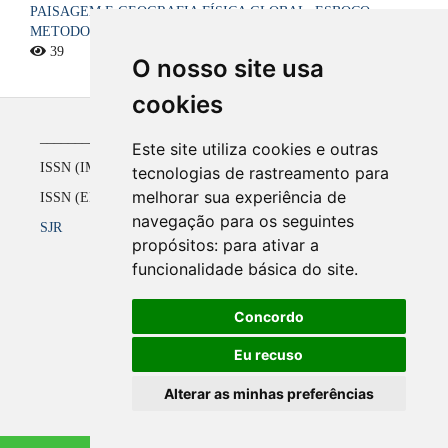
PAISAGEM E GEOGRAFIA FÍSICA GLOBAL. ESBOÇO
METODOLÓGICO
39
O nosso site usa
cookies
_____________________________________________
Este site utiliza cookies e outras
ISSN (IMPRESSO) 1516-4136 até 2008
tecnologias de rastreamento para
melhorar sua experiência de
ISSN (ELETRÔNICO) 2177-2738 a partir de 2009
navegação para os seguintes
SJR
propósitos:
para ativar a
funcionalidade básica do site
.
Concordo
Eu recuso
Alterar as minhas preferências