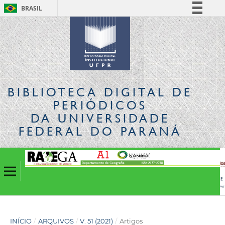
BRASIL
Simplifique!
Comunica BR
Participe
Acesso à informação
Legislação
BIBLIOTECA DIGITAL
DE
Canais
PERIÓDICOS
DA UNIVERSIDADE
FEDERAL DO PARANÁ
INÍCIO
/
ARQUIVOS
/
V. 51 (2021)
/
Artigos