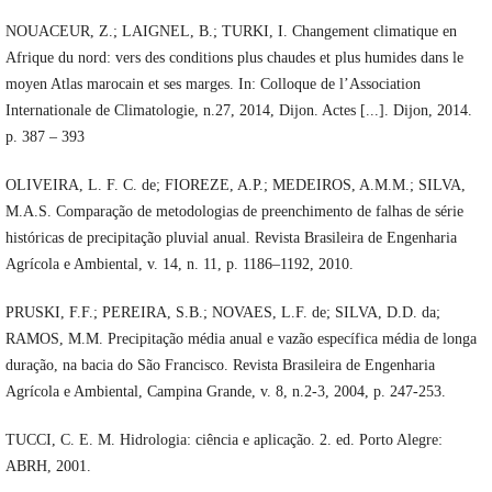
NOUACEUR, Z.; LAIGNEL, B.; TURKI, I. Changement climatique en
Afrique du nord: vers des conditions plus chaudes et plus humides dans le
moyen Atlas marocain et ses marges. In: Colloque de l’Association
Internationale de Climatologie, n.27, 2014, Dijon. Actes [...]. Dijon, 2014.
p. 387 – 393
OLIVEIRA, L. F. C. de; FIOREZE, A.P.; MEDEIROS, A.M.M.; SILVA,
M.A.S. Comparação de metodologias de preenchimento de falhas de série
históricas de precipitação pluvial anual. Revista Brasileira de Engenharia
Agrícola e Ambiental, v. 14, n. 11, p. 1186–1192, 2010.
PRUSKI, F.F.; PEREIRA, S.B.; NOVAES, L.F. de; SILVA, D.D. da;
RAMOS, M.M. Precipitação média anual e vazão específica média de longa
duração, na bacia do São Francisco. Revista Brasileira de Engenharia
Agrícola e Ambiental, Campina Grande, v. 8, n.2-3, 2004, p. 247-253.
TUCCI, C. E. M. Hidrologia: ciência e aplicação. 2. ed. Porto Alegre:
ABRH, 2001.