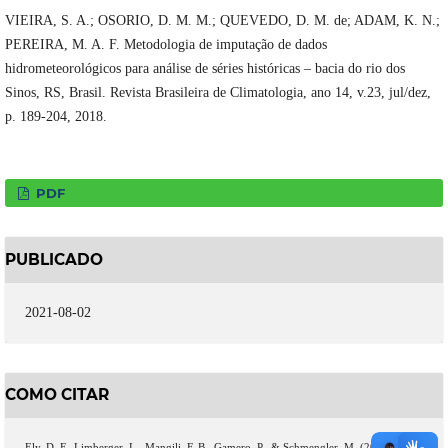
VIEIRA, S. A.; OSORIO, D. M. M.; QUEVEDO, D. M. de; ADAM, K. N.;
PEREIRA, M. A. F. Metodologia de imputação de dados
hidrometeorológicos para análise de séries históricas – bacia do rio dos
Sinos, RS, Brasil. Revista Brasileira de Climatologia, ano 14, v.23, jul/dez,
p. 189-204, 2018.
PDF
PUBLICADO
2021-08-02
COMO CITAR
Ely, D. F., Limberger, L., Mangili, F. B., Gamero, P., & Schmengler, M. (2021).