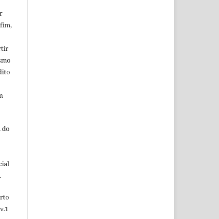
r
fim,
tir
esmo
dito
m
 do
ial
.
rto
v.1