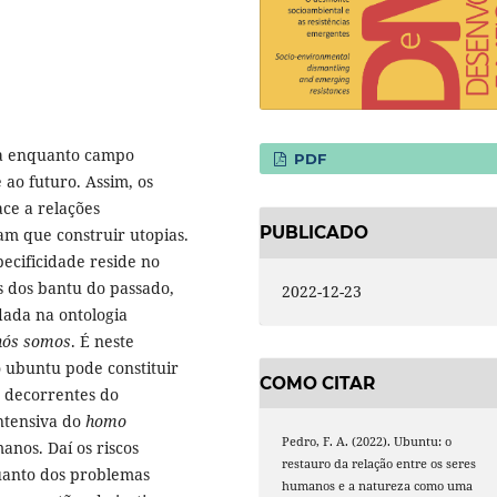
na enquanto campo
PDF
 ao futuro. Assim, os
ce a relações
PUBLICADO
ram que construir utopias.
ecificidade reside no
s dos bantu do passado,
2022-12-23
dada na ontologia
 nós somos
. É neste
o ubuntu pode constituir
COMO CITAR
s decorrentes do
intensiva do
homo
Pedro, F. A. (2022). Ubuntu: o
anos. Daí os riscos
restauro da relação entre os seres
quanto dos problemas
humanos e a natureza como uma