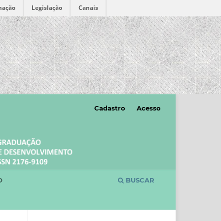
mação
Legislação
Canais
Cadastro
Acesso
O
BUSCAR