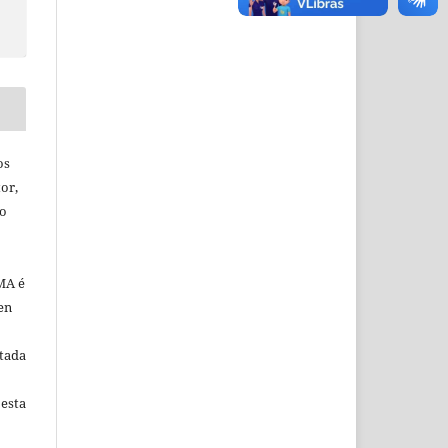
os
or,
ão
MA é
en
tada
 esta