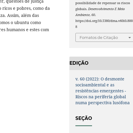
r, questões de justiça
possibilidade de repensar os riscos
o ricos e pobres, como da
globais.
Desenvolvimento E Meio
za. Assim, além das
Ambiente
,
60
.
https://doi.org/10.5380/dma.v60i0.800
pomos o ubuntu como
8
eres humanos e estes com
Fomatos de Citação
EDIÇÃO
v. 60 (2022): O desmonte
socioambiental e as
resistências emergentes -
Riscos na periferia global
numa perspectiva lusófona
SEÇÃO