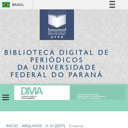
BRASIL
Simplifique!
Comunica BR
Participe
Acesso à informação
Legislação
BIBLIOTECA DIGITAL
DE
Canais
PERIÓDICOS
DA UNIVERSIDADE
FEDERAL DO PARANÁ
INÍCIO
/
ARQUIVOS
/
V. 41 (2017)
/
Ensaios