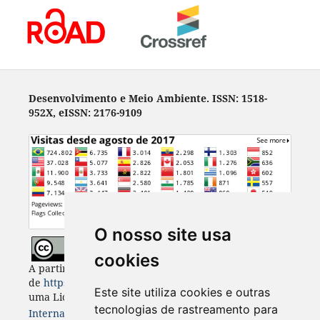
Desenvolvimento e Meio Ambiente. ISSN: 1518-
952X, eISSN: 2176-9109
O nosso site usa
cookies
A partir de 2023, Desenvolvimento e Meio Ambiente
de
https://revistas.ufpr.br/made
está licenciada com
Este site utiliza cookies e outras
uma Licença
Creative Commons - Atribuição 4.0
tecnologias de rastreamento para
Internacional
. CC BY 4.0