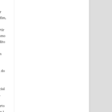
r
fim,
tir
esmo
dito
m
 do
ial
.
rto
v.1