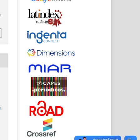
.
4
s