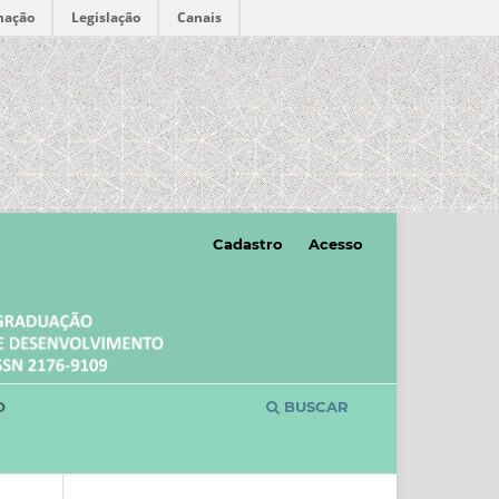
mação
Legislação
Canais
Cadastro
Acesso
O
BUSCAR