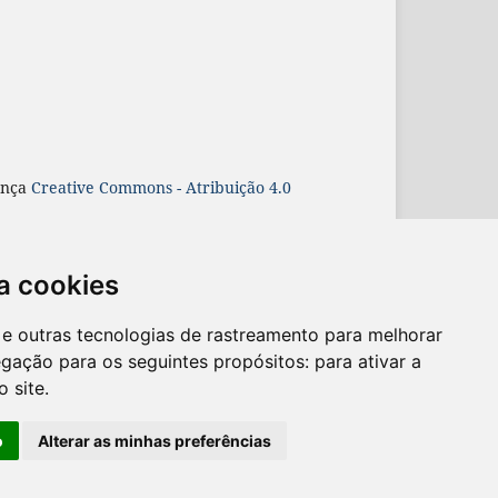
ença
Creative Commons - Atribuição 4.0
r/made/about
.
a cookies
es e outras tecnologias de rastreamento para melhorar
egação para os seguintes propósitos:
para ativar a
o site
.
o
Alterar as minhas preferências