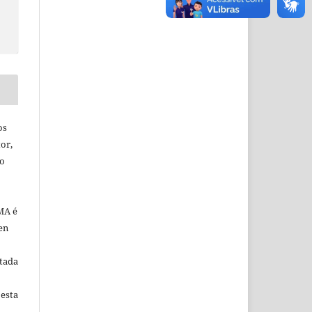
os
or,
ão
MA é
en
tada
 esta