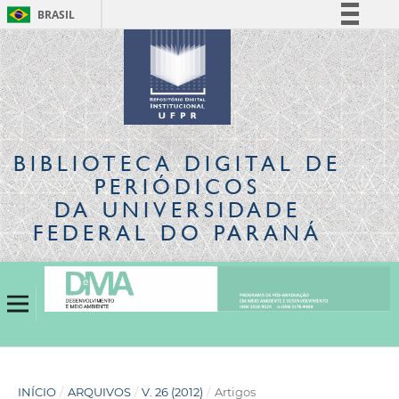
BRASIL
Simplifique!
Comunica BR
Participe
Acesso à informação
Legislação
BIBLIOTECA DIGITAL
DE
Canais
PERIÓDICOS
DA UNIVERSIDADE
FEDERAL DO PARANÁ
INÍCIO
/
ARQUIVOS
/
V. 26 (2012)
/
Artigos