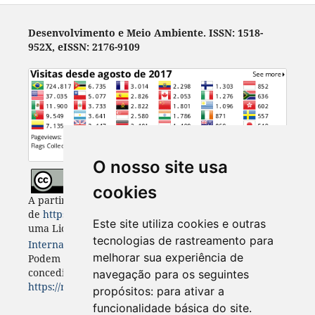
Desenvolvimento e Meio Ambiente. ISSN: 1518-
952X, eISSN: 2176-9109
O nosso site usa
cookies
A partir de 2023, Desenvolvimento e Meio Ambiente
de
https://revistas.ufpr.br/made
está licenciada com
Este site utiliza cookies e outras
uma Licença
Creative Commons - Atribuição 4.0
tecnologias de rastreamento para
Internacional
. CC BY 4.0
melhorar sua experiência de
Podem estar disponíveis autorizações adicionais às
concedidas no âmbito desta licença em
navegação para os seguintes
https://revistas.ufpr.br/made/about
.
propósitos:
para ativar a
funcionalidade básica do site
.