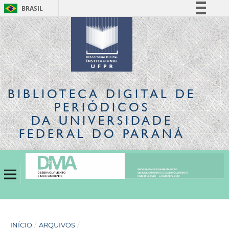
BRASIL
Simplifique!
Comunica BR
Participe
Acesso à informação
Legislação
BIBLIOTECA DIGITAL
DE
Canais
PERIÓDICOS
DA UNIVERSIDADE
FEDERAL DO PARANÁ
INÍCIO
/
ARQUIVOS
/