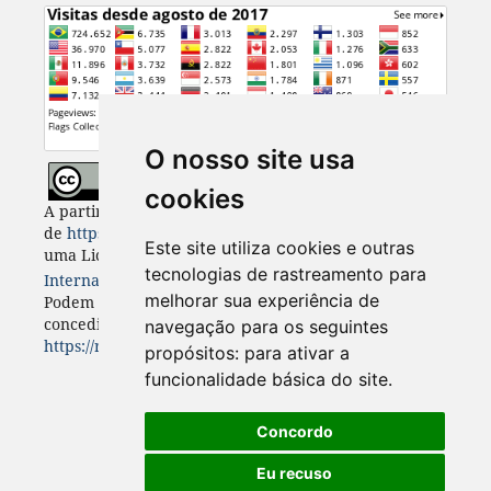
O nosso site usa
cookies
A partir de 2023, Desenvolvimento e Meio Ambiente
de
https://revistas.ufpr.br/made
está licenciada com
Este site utiliza cookies e outras
uma Licença
Creative Commons - Atribuição 4.0
tecnologias de rastreamento para
Internacional
. CC BY 4.0
melhorar sua experiência de
Podem estar disponíveis autorizações adicionais às
concedidas no âmbito desta licença em
navegação para os seguintes
https://revistas.ufpr.br/made/about
.
propósitos:
para ativar a
funcionalidade básica do site
.
Concordo
Eu recuso