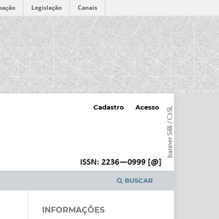
mação
Legislação
Canais
Cadastro
Acesso
BUSCAR
INFORMAÇÕES