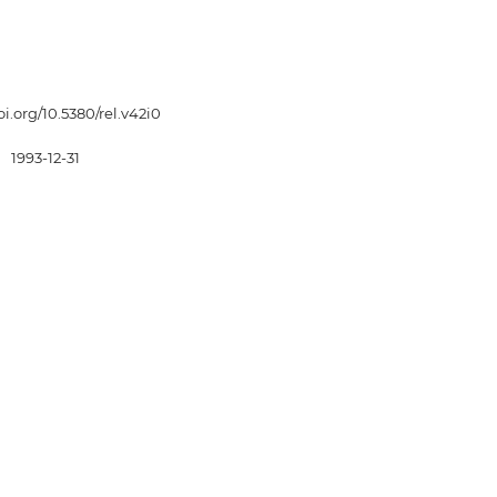
oi.org/10.5380/rel.v42i0
:
1993-12-31