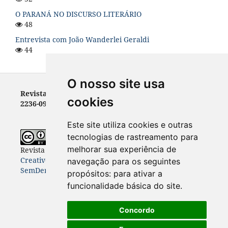
O PARANÁ NO DISCURSO LITERÁRIO
48
Entrevista com João Wanderlei Geraldi
44
O nosso site usa
Revista Letras - ISSN 0100-0888 (versão impressa) e
cookies
2236-0999 (versão eletrônica)
Este site utiliza cookies e outras
tecnologias de rastreamento para
melhorar sua experiência de
Revista Letras
está licenciada com uma Licença
Creative Commons Atribuição-NãoComercial-
navegação para os seguintes
SemDerivações 4.0 Internacional
.
propósitos:
para ativar a
funcionalidade básica do site
.
Concordo