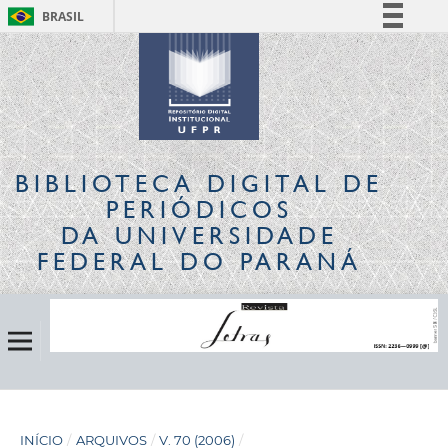
BRASIL
Simplifique!
Comunica BR
Participe
Acesso à informação
Legislação
BIBLIOTECA DIGITAL
DE
Canais
PERIÓDICOS
DA UNIVERSIDADE
FEDERAL DO PARANÁ
INÍCIO
/
ARQUIVOS
/
V. 70 (2006)
/