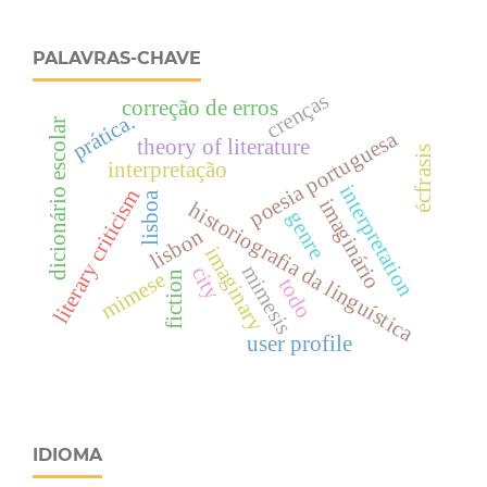
PALAVRAS-CHAVE
crenças
correção de erros
prática.
dicionário escolar
poesia portuguesa
theory of literature
écfrasis
interpretação
interpretation
literary criticism
lisboa
imaginário
historiografia da linguística
genre
lisbon
imaginary
mimesis
city
mimese
fiction
todo
user profile
IDIOMA