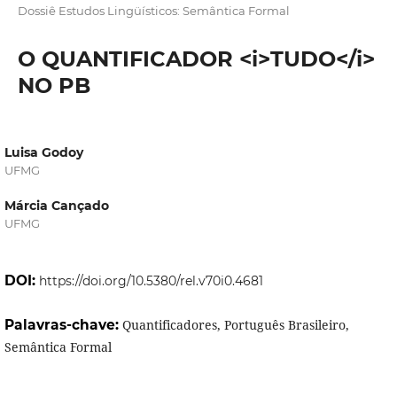
Dossiê Estudos Lingüísticos: Semântica Formal
O QUANTIFICADOR <i>TUDO</i>
NO PB
Luisa Godoy
UFMG
Márcia Cançado
UFMG
DOI:
https://doi.org/10.5380/rel.v70i0.4681
Palavras-chave:
Quantificadores, Português Brasileiro,
Semântica Formal