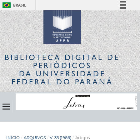
BRASIL
Simplifique!
Comunica BR
Participe
Acesso à informação
Legislação
BIBLIOTECA DIGITAL
DE
Canais
PERIÓDICOS
DA UNIVERSIDADE
FEDERAL DO PARANÁ
INÍCIO
/
ARQUIVOS
/
V. 35 (1986)
/
Artigos