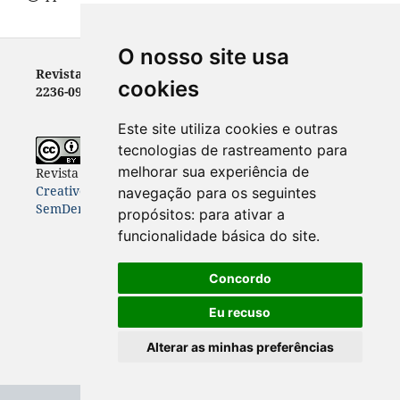
O nosso site usa
Revista Letras - ISSN 0100-0888 (versão impressa) e
cookies
2236-0999 (versão eletrônica)
Este site utiliza cookies e outras
tecnologias de rastreamento para
melhorar sua experiência de
Revista Letras
está licenciada com uma Licença
Creative Commons Atribuição-NãoComercial-
navegação para os seguintes
SemDerivações 4.0 Internacional
.
propósitos:
para ativar a
funcionalidade básica do site
.
Concordo
Eu recuso
Alterar as minhas preferências