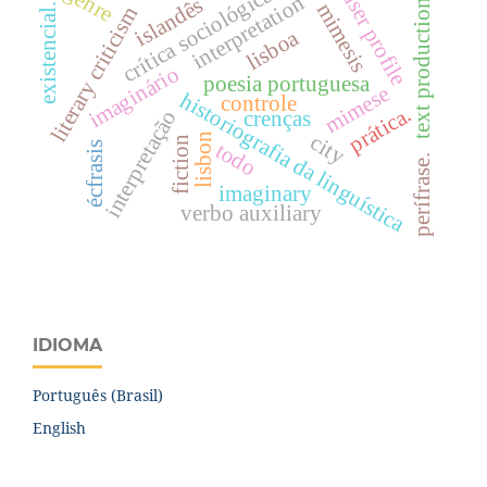
genre
crítica sociológica
user profile
interpretation
islandês
text production
mimesis
existencial.
literary criticism
lisboa
imaginário
poesia portuguesa
mimese
historiografia da linguística
controle
prática.
interpretação
crenças
city
lisbon
fiction
todo
écfrasis
perífrase.
imaginary
verbo auxiliary
IDIOMA
Português (Brasil)
English