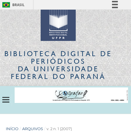
BRASIL
Simplifique!
Comunica BR
Participe
Acesso à informação
Legislação
BIBLIOTECA DIGITAL
DE
Canais
PERIÓDICOS
DA UNIVERSIDADE
FEDERAL DO PARANÁ
INÍCIO
/
ARQUIVOS
/
v. 2 n. 1 (2007)