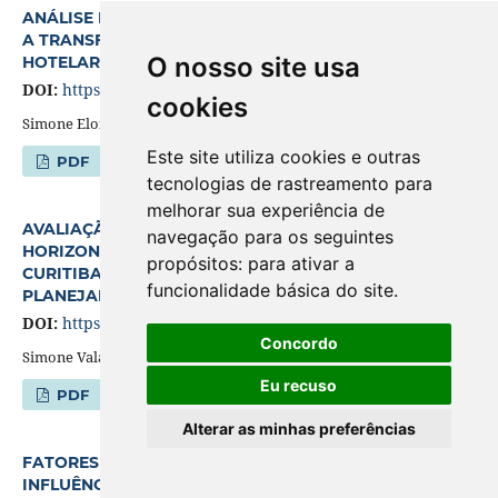
ANÁLISE DO PLANEJAMENTO URBANO DE CURITIBA E
A TRANSFORMAÇÃO ESPAÇO - TEMPORAL DA
O nosso site usa
HOTELARIA
DOI:
https://doi.org/10.5380/geografar.v2i1.8532
cookies
Simone Eloisa Villanueva de Castro Ramos
Este site utiliza cookies e outras
PDF
tecnologias de rastreamento para
melhorar sua experiência de
AVALIAÇÃO DOS CONDOMÍNIOS RESIDENCIAIS
navegação para os seguintes
HORIZONTAIS NO BAIRRO DE SANTA FELICIDADE -
propósitos:
para ativar a
CURITIBA/PR COM BASE NOS PRINCÍPIOS DO
funcionalidade básica do site
.
PLANEJAMENTO DA PAISAGEM
DOI:
https://doi.org/10.5380/geografar.v2i1.8533
Concordo
Simone Valaski
Eu recuso
PDF
Alterar as minhas preferências
FATORES SÓCIO-ECONÔMICOS E AMBIENTAIS E SUA
INFLUÊNCIA NAS DOENÇAS RESPIRATÓRIAS -