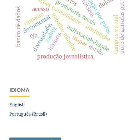
avaliação por pares
relações comunidade – instituição
bicicleta.
produtores rurais
pufe de garrafas pet
acesso
banco de dados
camarão
trabalho mineiro
documental
campus virtual
diversidade.
indissociabilidade
xadrez
história
eja.
mapas
tensão
produção jornalística.
IDIOMA
English
Português (Brasil)