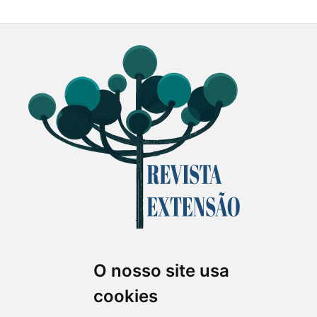
O nosso site usa
Revista Extensão em Foco
cookies
ISSN 2358-7180 (on-line)