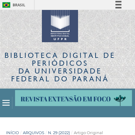
BRASIL
Simplifique!
Comunica BR
Participe
Acesso à informação
Legislação
BIBLIOTECA DIGITAL
DE
Canais
PERIÓDICOS
DA UNIVERSIDADE
FEDERAL DO PARANÁ
INÍCIO
/
ARQUIVOS
/
N. 29 (2022)
/
Artigo Original