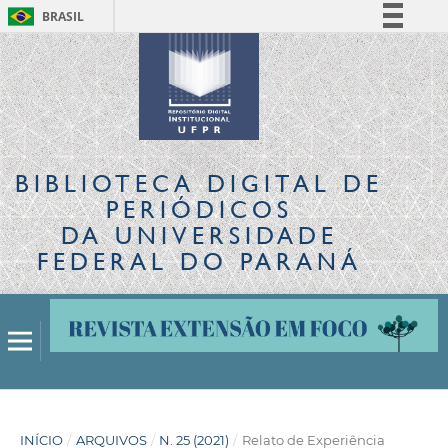
BRASIL
Simplifique!
Comunica BR
Participe
Acesso à informação
Legislação
BIBLIOTECA DIGITAL
DE
Canais
PERIÓDICOS
DA UNIVERSIDADE
FEDERAL DO PARANÁ
INÍCIO
/
ARQUIVOS
/
N. 25 (2021)
/
Relato de Experiência