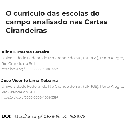
O currículo das escolas do
campo analisado nas Cartas
Cirandeiras
Aline Guterres Ferreira
Universidade Federal do Rio Grande do Sul, (UFRGS), Porto Alegre,
Rio Grande do Sul.
https://orcid.org/0000-0002-4288-9907
José Vicente Lima Robaina
Universidade Federal do Rio Grande do Sul, (UFRGS), Porto Alegre,
Rio Grande do Sul.
https://orcid.org/0000-0002-4604-3597
DOI:
https://doi.org/10.5380/ef.v0i25.81076