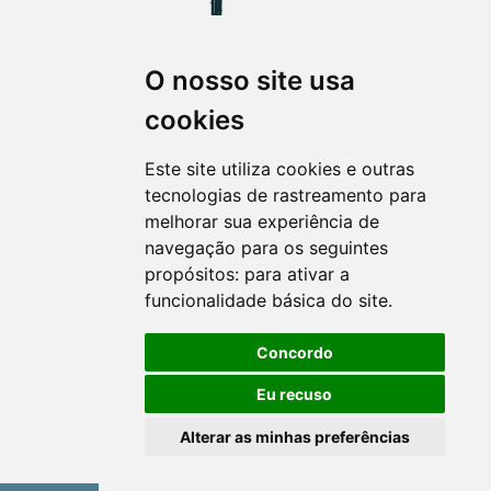
O nosso site usa
Revista Extensão em Foco
cookies
ISSN 2358-7180 (on-line)
revistaextensao@ufpr.br
Este site utiliza cookies e outras
tecnologias de rastreamento para
melhorar sua experiência de
navegação para os seguintes
propósitos:
para ativar a
funcionalidade básica do site
.
Concordo
Eu recuso
Alterar as minhas preferências